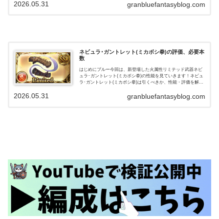
2026.05.31
属性ダメージ(…
granbluefantasyblog.com
ネビュラ･ガントレット(ミカボシ拳)の評価、必要本
数
はじめにブルー今回は、新登場した火属性リミテッド武器ネビ
ュラ･ガントレット(ミカボシ拳)の性能を見ていきます！ネビュ
ラ･ガントレット(ミカボシ拳)は引くべきか、性能・評価を解説
します。同時ピックアップのキャラについてはこちらをご参照
2026.05.31
ください…
granbluefantasyblog.com