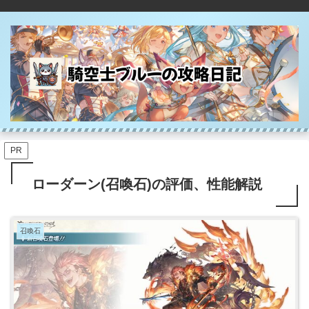
PR
ローダーン(召喚石)の評価、性能解説
召喚石