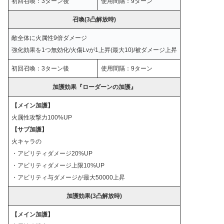
初回召喚：3ターン後
使用間隔：9ターン
召喚
(3凸解放時)
敵全体に火属性9倍ダメージ
強化効果を1つ無効化/火傷Lvが1上昇(最大10)/被ダメージ上昇
初回召喚：3ターン後
使用間隔：9ターン
加護効果『ローダーンの加護』
【メイン加護】
火属性攻撃力100%UP
【サブ加護】
火キャラの
・アビリティダメージ20%UP
・アビリティダメージ上限10%UP
・アビリティ与ダメージが最大50000上昇
加護効果
(3凸解放時)
【メイン加護】