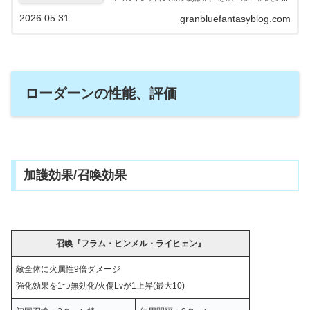
します。同時ピックアップのキャラについてはこちらをご参照
2026.05.31
ください…
granbluefantasyblog.com
ローダーンの性能、評価
加護効果/召喚効果
召喚『フラム・ヒンメル・ライヒェン』
敵全体に火属性9倍ダメージ
強化効果を1つ無効化/火傷Lvが1上昇(最大10)