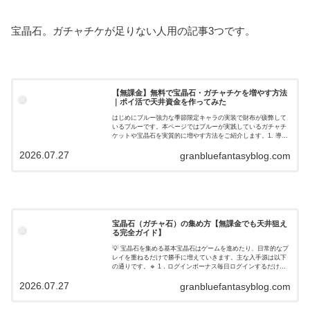
宝晶石。ガチャチケが足りない人用の記事3つです。
【無課金】無料で宝晶石・ガチャチケを増やす方法
｜ポイ活で天井資金を作ってみた
はじめにブルー強力な季節限定キャラの実装で財布が疲弊して
いるブルーです。本ページではブルーが実践しているガチャチ
ケットや宝晶石を実質的に増やす方法をご紹介します。1. 導
入：ゲーム内の石集め、もう限界じゃない？「前回の記事で紹
2026.07.27
介した島H周回…
granbluefantasyblog.com
宝晶石（ガチャ石）の集め方【無課金でも天井狙え
る完全ガイド】
💡 宝晶石を集める基本宝晶石はゲームを進めたり、日常的なプ
レイを重ねるだけで勝手に増えていきます。主な入手源は以下
の通りです。🔹 1．ログインボーナス毎日ログインするだけで
石がもらえる基本コンテンツです。月単位で見ると結構な量に
2026.07.27
なるため、 …
granbluefantasyblog.com