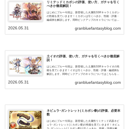
リミテッドミカボシの評価、使い方、ガチャを引く
べきか徹底解説！
はじめにブルー今回は、新登場した火属性SSRキャラミカボシ
の性能を見ていきます！ミカボシは引くべきか、性能・評価・
編成例を解説します。同時ピックアップのキャラについてはこ
ちらをご参照ください。ミカボシの性能奥義『ネビュラ・ブラ
2026.05.31
スター』効果火…
granbluefantasyblog.com
土イオの評価、使い方、ガチャを引くべきか徹底解
説！
はじめにブルー今回は、新登場した土属性SSRキャライオの性
能を見ていきます！イオは引くべきか、性能・評価・編成例を
解説します。同時ピックアップのキャラについてはこちらをご
参照ください。イオの性能奥義『メニライツ・ガスト』効果土
2026.05.31
属性ダメージ(…
granbluefantasyblog.com
ネビュラ･ガントレット(ミカボシ拳)の評価、必要本
数
はじめにブルー今回は、新登場した火属性リミテッド武器ネビ
ュラ･ガントレット(ミカボシ拳)の性能を見ていきます！ネビュ
ラ･ガントレット(ミカボシ拳)は引くべきか、性能・評価を解説