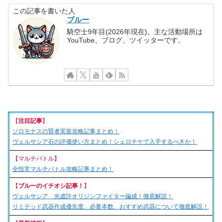
この記事を書いた人
ブルー
騎空士9年目(2026年現在)。主な活動場所は
YouTube、ブログ、ツイッターです。
【
注目記事
】
ソロモナスの賢者実装攻略記事まとめ！
ヴェルサシア石の評価使い方まとめ！シェロチケで入手するべきか！
【マルチバトル】
全恒常マルチバトル攻略記事まとめ！
【
ブルーのイチオシ記事！
】
ヴェルサシア 光虚詐オリジンファイター編成！徹底解説！
リミテッド武器作成優先度、必要本数、おすすめ武器について徹底解説！