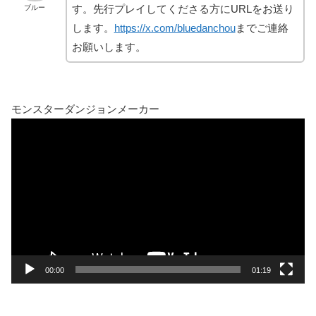
す。先行プレイしてくださる方にURLをお送り
ブルー
します。
https://x.com/bluedanchou
までご連絡
お願いします。
モンスターダンジョンメーカー
動
画
プ
レ
ー
ヤ
ー
00:00
01:19