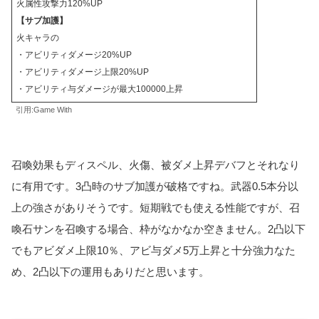
火属性攻撃力120%UP
【サブ加護】
火キャラの
・アビリティダメージ20%UP
・アビリティダメージ上限20%UP
・アビリティ与ダメージが最大100000上昇
引用:Game With
召喚効果もディスペル、火傷、被ダメ上昇デバフとそれなり
に有用です。3凸時のサブ加護が破格ですね。武器0.5本分以
上の強さがありそうです。短期戦でも使える性能ですが、召
喚石サンを召喚する場合、枠がなかなか空きません。2凸以下
でもアビダメ上限10％、アビ与ダメ5万上昇と十分強力なた
め、2凸以下の運用もありだと思います。