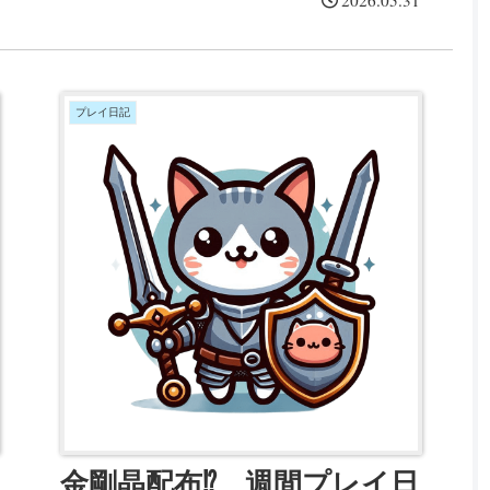
ー』効果火...
プレイ日記
金剛晶配布⁉ 週間プレイ日