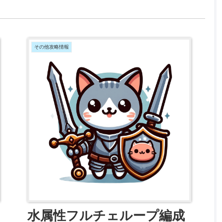
週...
その他攻略情報
水属性フルチェループ編成