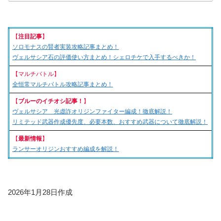
【
注目記事
】
ソロモナスの賢者実装攻略記事まとめ！
ヴェルサシア石の評価使い方まとめ！シェロチケで入手するべきか！
【マルチバトル】
全恒常マルチバトル攻略記事まとめ！
【
ブルーのイチオシ記事！
】
ヴェルサシア 光虚詐オリジンファイター編成！徹底解説！
リミテッド武器作成優先度、必要本数、おすすめ武器について徹底解説！
【
最新情報
】
ランサーオリジンおすすめ編成を解説！
2026年1月28日作成