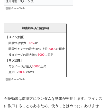
使用可能：3ターン後
引用:Game With
加護効果
(4凸解放時)
【メイン加護】
・闇属性攻撃力
130%
UP
・闇属性キャラの最大HPを上限
20000
に固定
・被ダメージの最大値を
5000
に固定
【サブ加護】
・与ダメージが最大
30000
上昇
・最大HP
30%
DOWN
引用:Game With
召喚効果は敵味方にランダムな効果が発動します。マイナス
に作用することもあるため、使うことはめったにありませ