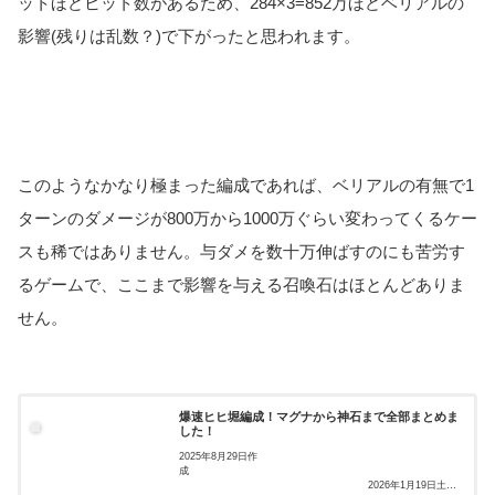
ットほどヒット数があるため、284×3=852万ほどベリアルの
影響(残りは乱数？)で下がったと思われます。
このようなかなり極まった編成であれば、ベリアルの有無で1
ターンのダメージが800万から1000万ぐらい変わってくるケー
スも稀ではありません。与ダメを数十万伸ばすのにも苦労す
るゲームで、ここまで影響を与える召喚石はほとんどありま
せん。
爆速ヒヒ堀編成！マグナから神石まで全部まとめま
した！
2025年8月29日作
成
2026年1月19日土属