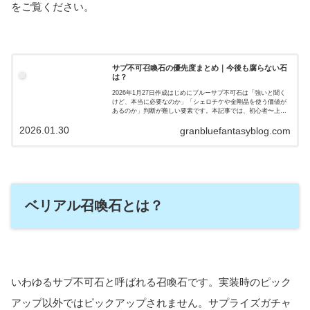
をご覧ください。
サプ不可召喚石の優先度まとめ｜今後も腐らない石
は？
2026年1月27日作成はじめにブルーサプ不可石は「強いと聞く
けど、本当に必要なのか」「シェロチケや金剛晶を使う価値が
あるのか」判断が難しい要素です。本記事では、初心者〜上級
者の段階別に、サプ不可石の優先度を整理します。サプ不可召
2026.01.30
喚石とは？...
granbluefantasyblog.com
ベリアル召喚石とは？
いわゆるサプ不可石と呼ばれる召喚石です。実装時のピック
アップ以外ではピックアップされません。サプライズガチャ