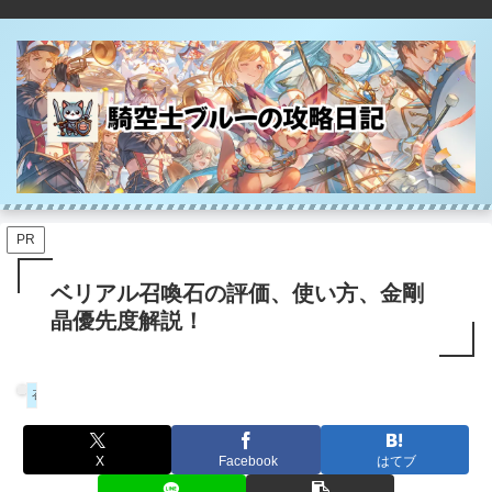
PR
ベリアル召喚石の評価、使い方、金剛
晶優先度解説！
召喚石
X
Facebook
はてブ