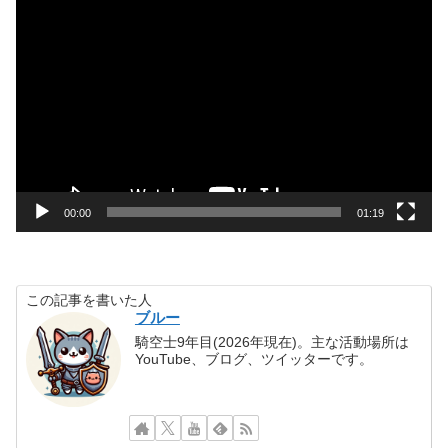
動
画
プ
レ
ー
ヤ
ー
00:00
01:19
この記事を書いた人
ブルー
騎空士9年目(2026年現在)。主な活動場所は
YouTube、ブログ、ツイッターです。