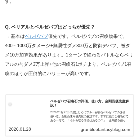
す。
Q. ベリアルとベルゼバブはどっちが優先？
→ 基本は
ベルゼバブ
優先です。ベルゼバブの召喚効果で、
400～1000万ダメージ+無属性ダメ300万と防御デバフ、被ダ
メ10万加算効果があります。1ターンで終わるバトルならベリ
アルの与ダメ3万上昇+他の召喚石1ポチより、ベルゼバブ1召
喚のほうが圧倒的にバリューが高いです。
ベルゼバブ召喚石の評価、使い方、金剛晶優先度解
説！
2026年1月27日作成はじめにブルー召喚石ベルゼバブの評価、
使い道、金剛晶使用優先度の解説です。非常に強力な召喚石で
ある一方で、「今から取る価値はあるの？」「金剛晶を使って
まで4凸すべき？」と悩む人も多い石です。本記事では、初心者
2026.01.28
～上級者...
granbluefantasyblog.com