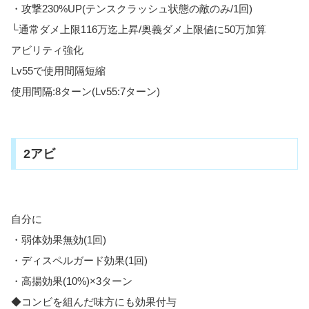
・攻撃230%UP(テンスクラッシュ状態の敵のみ/1回)
└通常ダメ上限116万迄上昇/奥義ダメ上限値に50万加算
アビリティ強化
Lv55で使用間隔短縮
使用間隔:8ターン(Lv55:7ターン)
2アビ
自分に
・弱体効果無効(1回)
・ディスペルガード効果(1回)
・高揚効果(10%)×3ターン
◆コンビを組んだ味方にも効果付与