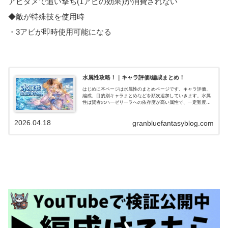
アビダメで追い撃ち(1アビの効果)が消費されない
◆敵が特殊技を使用時
・3アビが即時使用可能になる
水属性攻略！｜キャラ評価/編成まとめ！
はじめに本ページは水属性のまとめページです。キャラ評価、
編成、目的別キャラまとめなどを順次追加していきます。水属
性は賢者のハーゼリーラへの依存度が高い属性で、一定難度ま
でのバトルなら比較的楽にクリアできる属性です。短期戦で
は、ドレスイルザの…
2026.04.18
granbluefantasyblog.com