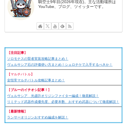
騎空士9年目(2026年現在)。主な活動場所は
YouTube、ブログ、ツイッターです。
【
注目記事
】
ソロモナスの賢者実装攻略記事まとめ！
ヴェルサシア石の評価使い方まとめ！シェロチケで入手するべきか！
【マルチバトル】
全恒常マルチバトル攻略記事まとめ！
【
ブルーのイチオシ記事！
】
ヴェルサシア 光虚詐オリジンファイター編成！徹底解説！
リミテッド武器作成優先度、必要本数、おすすめ武器について徹底解説！
【
最新情報
】
ランサーオリジンおすすめ編成を解説！