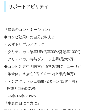
サポートアビリティ
『最高のコンビネーション』
◆コンビ効果中の自分と味方が
・必ずトリプルアタック
・クリティカル確率UP(倍率30%/発動率100%)
・クリティカル時与ダメージ上昇(最大5万)
◆コンビ効果中の味方が通常攻撃時、ユーリが
・敵全体に水属性2倍ダメージ(上限約40万)
・テンスクラッシュ効果×2ターン(回復不可)
└攻撃力25%DOWN
└DA率/TA率DOWN
『生真面目に全力に』