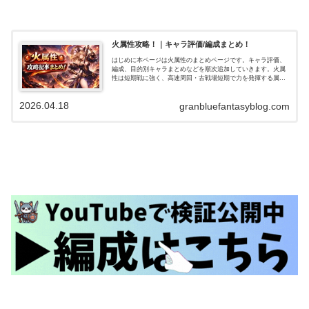
火属性攻略！｜キャラ評価/編成まとめ！
はじめに本ページは火属性のまとめページです。キャラ評価、
編成、目的別キャラまとめなどを順次追加していきます。火属
性は短期戦に強く、高速周回・古戦場短期で力を発揮する属性
です。一方で長期戦・高難度では工夫が必要でしたが、水着ア
トゥムやサンチラ…
2026.04.18
granbluefantasyblog.com