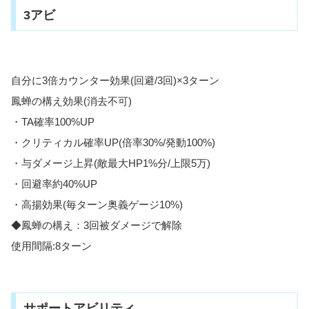
3アビ
自分に3倍カウンター効果(回避/3回)×3ターン
鳳蝉の構え効果(消去不可)
・TA確率100%UP
・クリティカル確率UP(倍率30%/発動100%)
・与ダメージ上昇(敵最大HP1%分/上限5万)
・回避率約40%UP
・高揚効果(毎ターン奥義ゲージ10%)
◆鳳蝉の構え：3回被ダメージで解除
使用間隔:8ターン
サポートアビリティ