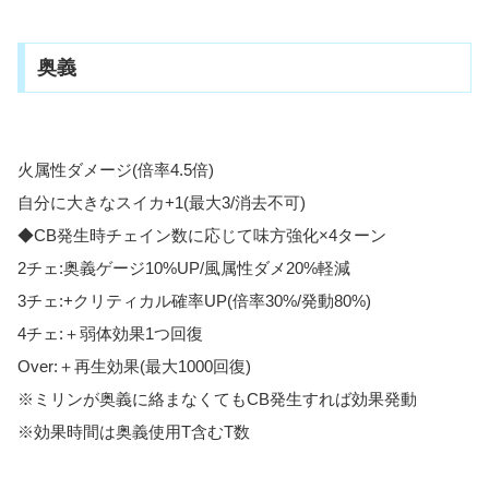
奥義
火属性ダメージ(倍率4.5倍)
自分に大きなスイカ+1(最大3/消去不可)
◆CB発生時チェイン数に応じて味方強化×4ターン
2チェ:奥義ゲージ10%UP/風属性ダメ20%軽減
3チェ:+クリティカル確率UP(倍率30%/発動80%)
4チェ:＋弱体効果1つ回復
Over:＋再生効果(最大1000回復)
※ミリンが奥義に絡まなくてもCB発生すれば効果発動
※効果時間は奥義使用T含むT数