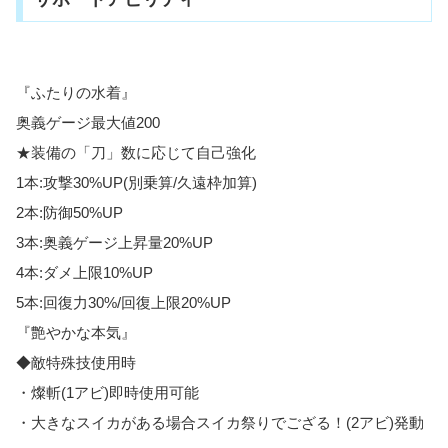
『ふたりの水着』
奥義ゲージ最大値200
★装備の「刀」数に応じて自己強化
1本:攻撃30%UP(別乗算/久遠枠加算)
2本:防御50%UP
3本:奥義ゲージ上昇量20%UP
4本:ダメ上限10%UP
5本:回復力30%/回復上限20%UP
『艶やかな本気』
◆敵特殊技使用時
・燦斬(1アビ)即時使用可能
・大きなスイカがある場合スイカ祭りでござる！(2アビ)発動