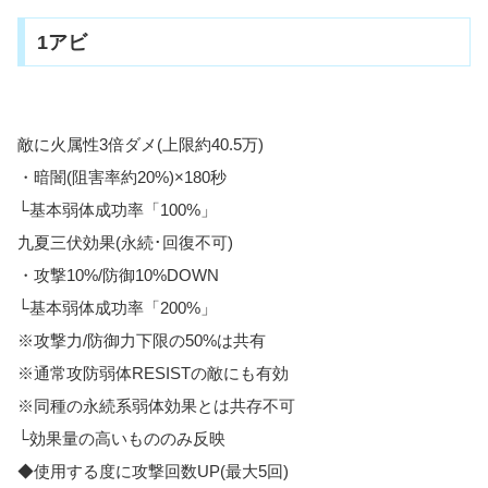
1アビ
敵に火属性3倍ダメ(上限約40.5万)
・暗闇(阻害率約20%)×180秒
└基本弱体成功率「100%」
九夏三伏効果(永続･回復不可)
・攻撃10%/防御10%DOWN
└基本弱体成功率「200%」
※攻撃力/防御力下限の50%は共有
※通常攻防弱体RESISTの敵にも有効
※同種の永続系弱体効果とは共存不可
└効果量の高いもののみ反映
◆使用する度に攻撃回数UP(最大5回)