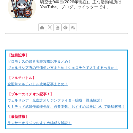
騎空士9年目(2026年現在)。主な活動場所は
YouTube、ブログ、ツイッターです。
【
注目記事
】
ソロモナスの賢者実装攻略記事まとめ！
ヴェルサシア石の評価使い方まとめ！シェロチケで入手するべきか！
【マルチバトル】
全恒常マルチバトル攻略記事まとめ！
【
ブルーのイチオシ記事！
】
ヴェルサシア 光虚詐オリジンファイター編成！徹底解説！
リミテッド武器作成優先度、必要本数、おすすめ武器について徹底解説！
【
最新情報
】
ランサーオリジンおすすめ編成を解説！