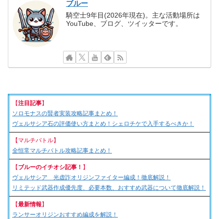
ブルー
騎空士9年目(2026年現在)。主な活動場所は
YouTube、ブログ、ツイッターです。
【
注目記事
】
ソロモナスの賢者実装攻略記事まとめ！
ヴェルサシア石の評価使い方まとめ！シェロチケで入手するべきか！
【マルチバトル】
全恒常マルチバトル攻略記事まとめ！
【
ブルーのイチオシ記事！
】
ヴェルサシア 光虚詐オリジンファイター編成！徹底解説！
リミテッド武器作成優先度、必要本数、おすすめ武器について徹底解説！
【
最新情報
】
ランサーオリジンおすすめ編成を解説！