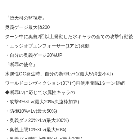
『堕天司の監視者』
奥義ゲージ最大値200
ターン中に奥義2回以上発動した水キャラの全ての攻撃行動後
・エッジオブエンフォーサー(1アビ)発動
・自分の奥義ゲージ20%UP
『断罪の使命』
水属性OC発生時、自分の断罪Lv+1(最大5/消去不可)
ワールドコンヴィクション(3アビ)再使用間隔1ターン短縮
◆断罪Lvに応じて水属性キャラの
・攻撃4%×Lv(最大20%/久遠枠加算)
・防御10%×Lv(最大50%)
・奥義ダメ20%×Lv(最大100%)
・奥義上限10%×Lv(最大50%)
・奥義ダメ特殊上限6%×Lv(最大30%)