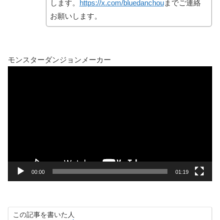
します。
https://x.com/bluedanchou
までご連絡
お願いします。
モンスターダンジョンメーカー
動
画
プ
レ
ー
ヤ
ー
00:00
01:19
この記事を書いた人