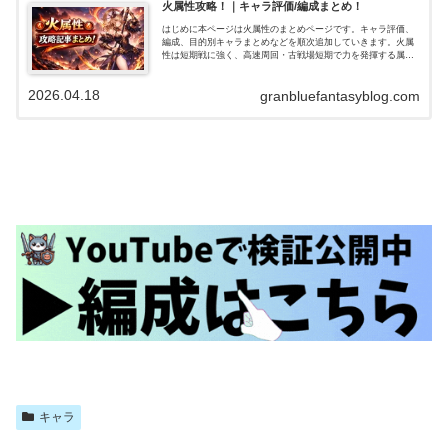
火属性攻略！｜キャラ評価/編成まとめ！
はじめに本ページは火属性のまとめページです。キャラ評価、
編成、目的別キャラまとめなどを順次追加していきます。火属
性は短期戦に強く、高速周回・古戦場短期で力を発揮する属性
です。一方で長期戦・高難度では工夫が必要でしたが、水着ア
トゥムやサンチラ…
2026.04.18
granbluefantasyblog.com
キャラ