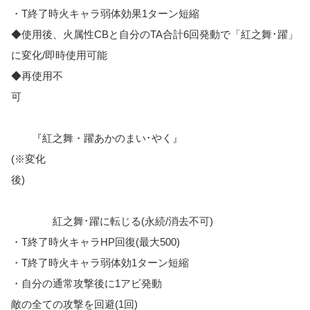
・T終了時火キャラ弱体効果1ターン短縮
◆使用後、火属性CBと自分のTA合計6回発動で「紅之舞･躍」
に変化/即時使用可能
◆再使用不
可
『紅之舞・躍あかのまい･やく』
(※変化
後)
紅之舞･躍に転じる(永続/消去不可)
・T終了時火キャラHP回復(最大500)
・T終了時火キャラ弱体効1ターン短縮
・自分の通常攻撃後に1アビ発動
敵の全ての攻撃を回避(1回)