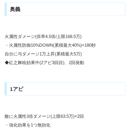
奥義
火属性ダメージ(倍率4.5倍/上限168.5万)
・火属性防御10%DOWN(累積最大40%)×180秒
自分に与ダメージ1万上昇(累積最大5万)
◆紅之舞暁効果中(2アビ3回目)、2回発動
1アビ
敵に火属性3倍ダメージ(上限63.5万)×2回
・強化効果を1つ無効化