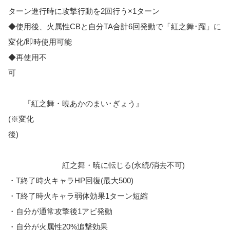
ターン進行時に攻撃行動を2回行う×1ターン
◆使用後、火属性CBと自分TA合計6回発動で「紅之舞･躍」に
変化/即時使用可能
◆再使用不
可
『紅之舞・暁あかのまい･ぎょう』
(※変化
後)
紅之舞・暁に転じる(永続/消去不可)
・T終了時火キャラHP回復(最大500)
・T終了時火キャラ弱体効果1ターン短縮
・自分が通常攻撃後1アビ発動
・自分が火属性20%追撃効果