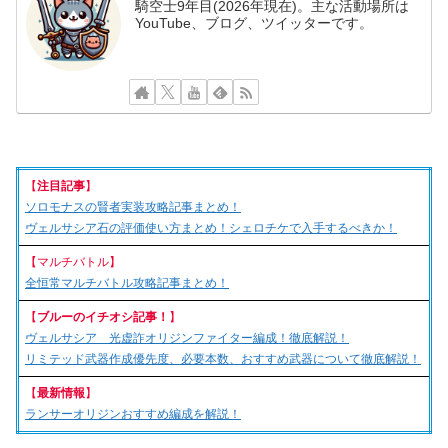
騎空士9年目(2026年現在)。主な活動場所は
YouTube、ブログ、ツイッターです。
【
注目記事
】
ソロモナスの賢者実装攻略記事まとめ！
ヴェルサシア石の評価使い方まとめ！シェロチケで入手するべきか！
【マルチバトル】
全恒常マルチバトル攻略記事まとめ！
【
ブルーのイチオシ記事！
】
ヴェルサシア 光虚詐オリジンファイター編成！徹底解説！
リミテッド武器作成優先度、必要本数、おすすめ武器について徹底解説！
【
最新情報
】
ランサーオリジンおすすめ編成を解説！