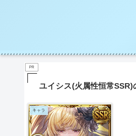
PR
ユイシス(火属性恒常SSR
キャラ