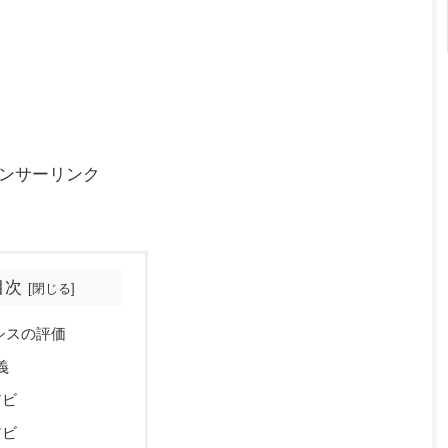
ンサーリンク
目次
シスの評価
義
アビ
アビ