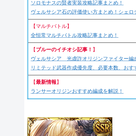
ソロモナスの賢者実装攻略記事まとめ！
ヴェルサシア石の評価使い方まとめ！シェロ
【マルチバトル】
全恒常マルチバトル攻略記事まとめ！
【
ブルーのイチオシ記事！
】
ヴェルサシア 光虚詐オリジンファイター編
リミテッド武器作成優先度、必要本数、おす
【
最新情報
】
ランサーオリジンおすすめ編成を解説！