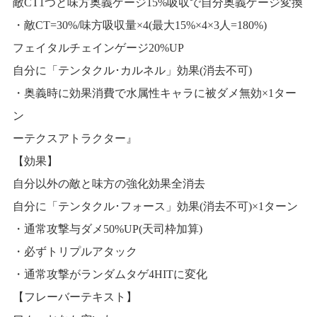
敵CT1つと味方奥義ゲージ15%吸収で自分奥義ゲージ変換
・敵CT=30%/味方吸収量×4(最大15%×4×3人=180%)
フェイタルチェインゲージ20%UP
自分に「テンタクル･カルネル」効果(消去不可)
・奥義時に効果消費で水属性キャラに被ダメ無効×1ター
ン 
ーテクスアトラクター』
【効果】
自分以外の敵と味方の強化効果全消去
自分に「テンタクル･フォース」効果(消去不可)×1ターン
・通常攻撃与ダメ50%UP(天司枠加算)
・必ずトリプルアタック
・通常攻撃がランダムタゲ4HITに変化
【フレーバーテキスト】