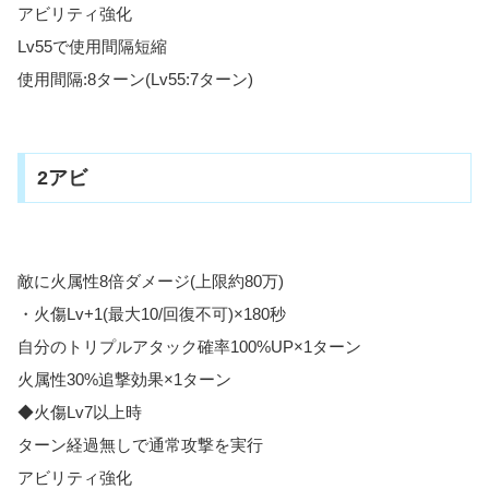
アビリティ強化
Lv55で使用間隔短縮
使用間隔:8ターン(Lv55:7ターン)
2アビ
敵に火属性8倍ダメージ(上限約80万)
・火傷Lv+1(最大10/回復不可)×180秒
自分のトリプルアタック確率100%UP×1ターン
火属性30%追撃効果×1ターン
◆火傷Lv7以上時
ターン経過無しで通常攻撃を実行
アビリティ強化