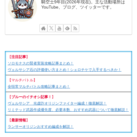
騎空士9年目(2026年現在)。主な活動場所は
YouTube、ブログ、ツイッターです。
【
注目記事
】
ソロモナスの賢者実装攻略記事まとめ！
ヴェルサシア石の評価使い方まとめ！シェロチケで入手するべきか！
【マルチバトル】
全恒常マルチバトル攻略記事まとめ！
【
ブルーのイチオシ記事！
】
ヴェルサシア 光虚詐オリジンファイター編成！徹底解説！
リミテッド武器作成優先度、必要本数、おすすめ武器について徹底解説！
【
最新情報
】
ランサーオリジンおすすめ編成を解説！