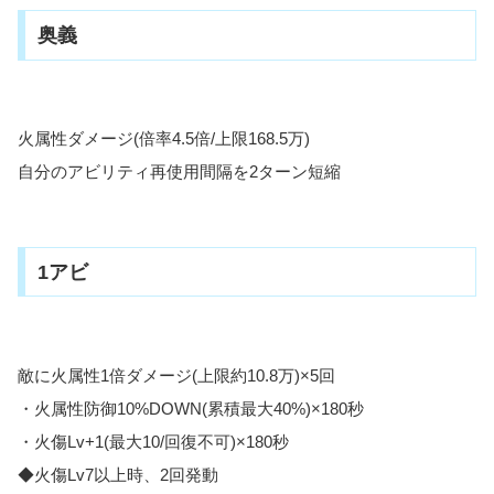
奥義
火属性ダメージ(倍率4.5倍/上限168.5万)
自分のアビリティ再使用間隔を2ターン短縮
1アビ
敵に火属性1倍ダメージ(上限約10.8万)×5回
・火属性防御10%DOWN(累積最大40%)×180秒
・火傷Lv+1(最大10/回復不可)×180秒
◆火傷Lv7以上時、2回発動