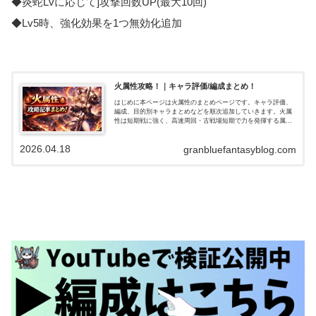
◆炎蛇Lvに応じて]攻撃回数UP(最大10回)
◆Lv5時、強化効果を1つ無効化追加
火属性攻略！｜キャラ評価/編成まとめ！
はじめに本ページは火属性のまとめページです。キャラ評価、
編成、目的別キャラまとめなどを順次追加していきます。火属
性は短期戦に強く、高速周回・古戦場短期で力を発揮する属性
です。一方で長期戦・高難度では工夫が必要でしたが、水着ア
トゥムやサンチラ…
2026.04.18
granbluefantasyblog.com