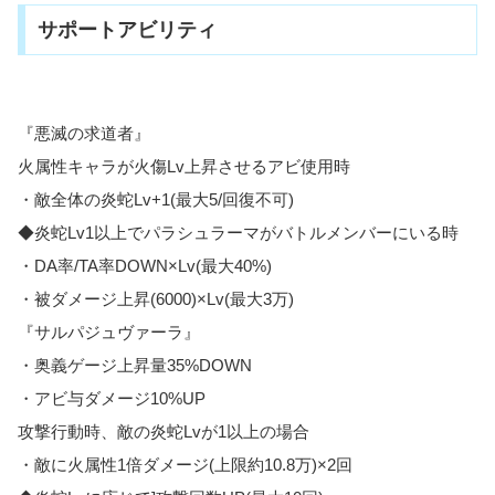
サポートアビリティ
『悪滅の求道者』
火属性キャラが火傷Lv上昇させるアビ使用時
・敵全体の炎蛇Lv+1(最大5/回復不可)
◆炎蛇Lv1以上でパラシュラーマがバトルメンバーにいる時
・DA率/TA率DOWN×Lv(最大40%)
・被ダメージ上昇(6000)×Lv(最大3万)
『サルパジュヴァーラ』
・奥義ゲージ上昇量35%DOWN
・アビ与ダメージ10%UP
攻撃行動時、敵の炎蛇Lvが1以上の場合
・敵に火属性1倍ダメージ(上限約10.8万)×2回