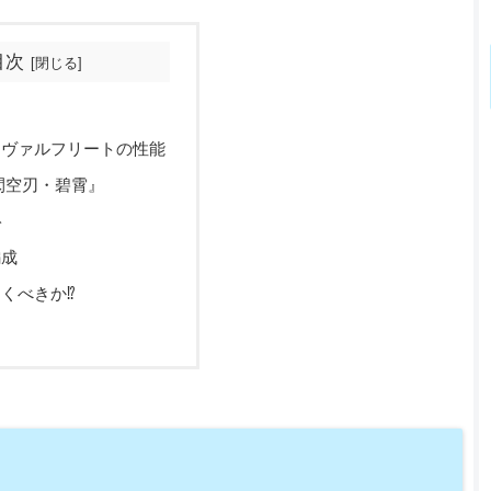
目次
ドヴァルフリートの性能
閃空刃・碧霄』
ト
編成
くべきか⁉