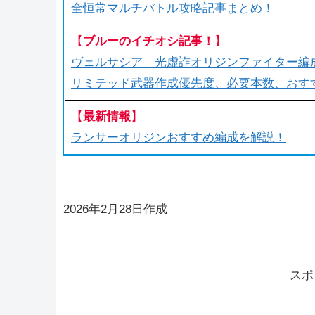
全恒常マルチバトル攻略記事まとめ！
【
ブルーのイチオシ記事！
】
ヴェルサシア 光虚詐オリジンファイター編
リミテッド武器作成優先度、必要本数、おす
【
最新情報
】
ランサーオリジンおすすめ編成を解説！
2026年2月28日作成
スポ