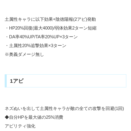
土属性キャラに以下効果+陰徳陽報(2アビ)発動
・HP20%回復(最大4000)/弱体効果2ターン短縮
・DA率40%UP/TA率20%UP×3ターン
・土属性20%追撃効果×3ターン
※奥義ダメージ無し
1アビ
ネズぬいを出して土属性キャラが敵の全ての攻撃を回避(1回)
◆自分HPを最大値の25%消費
アビリティ強化