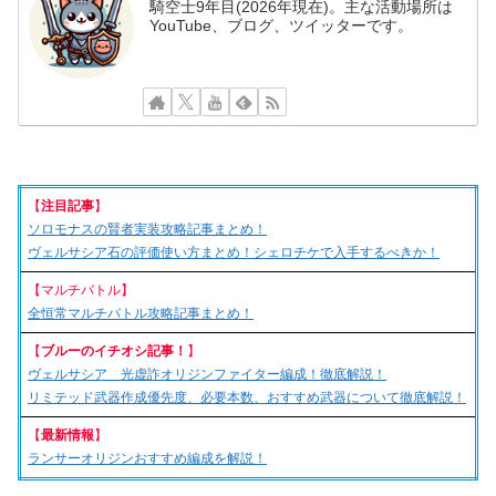
騎空士9年目(2026年現在)。主な活動場所は
YouTube、ブログ、ツイッターです。
【
注目記事
】
ソロモナスの賢者実装攻略記事まとめ！
ヴェルサシア石の評価使い方まとめ！シェロチケで入手するべきか！
【マルチバトル】
全恒常マルチバトル攻略記事まとめ！
【
ブルーのイチオシ記事！
】
ヴェルサシア 光虚詐オリジンファイター編成！徹底解説！
リミテッド武器作成優先度、必要本数、おすすめ武器について徹底解説！
【
最新情報
】
ランサーオリジンおすすめ編成を解説！