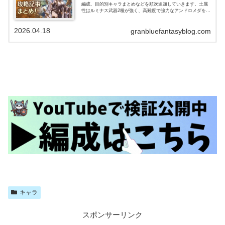
編成、目的別キャラまとめなどを順次追加していきます。土属
性はルミナス武器2種が強く、高難度で強力なアンドロメダを主
軸にした編成、短期から高難度(ルシゼロ)まで通用するフルンテ
ィングを主…
2026.04.18
granbluefantasyblog.com
キャラ
スポンサーリンク