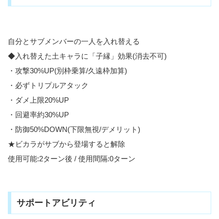
自分とサブメンバーの一人を入れ替える
◆入れ替えた土キャラに「子縁」効果(消去不可)
・攻撃30%UP(別枠乗算/久遠枠加算)
・必ずトリプルアタック
・ダメ上限20%UP
・回避率約30%UP
・防御50%DOWN(下限無視/デメリット)
★ビカラがサブから登場すると解除
使用可能:2ターン後 / 使用間隔:0ターン
サポートアビリティ