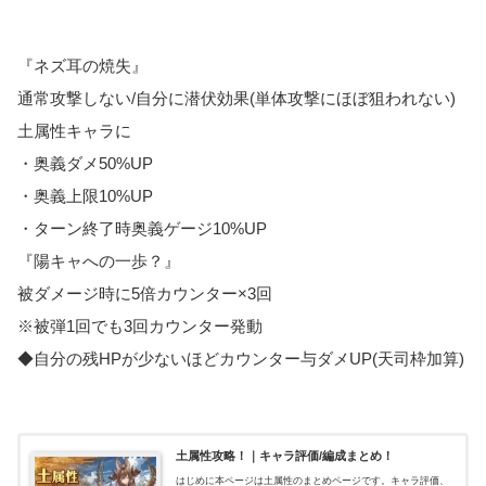
『ネズ耳の焼失』
通常攻撃しない/自分に潜伏効果(単体攻撃にほぼ狙われない)
土属性キャラに
・奥義ダメ50%UP
・奥義上限10%UP
・ターン終了時奥義ゲージ10%UP
『陽キャへの一歩？』
被ダメージ時に5倍カウンター×3回
※被弾1回でも3回カウンター発動
◆自分の残HPが少ないほどカウンター与ダメUP(天司枠加算)
土属性攻略！｜キャラ評価/編成まとめ！
はじめに本ページは土属性のまとめページです。キャラ評価、