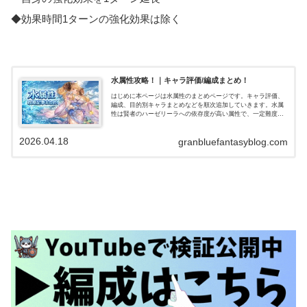
◆効果時間1ターンの強化効果は除く
水属性攻略！｜キャラ評価/編成まとめ！
はじめに本ページは水属性のまとめページです。キャラ評価、
編成、目的別キャラまとめなどを順次追加していきます。水属
性は賢者のハーゼリーラへの依存度が高い属性で、一定難度ま
でのバトルなら比較的楽にクリアできる属性です。短期戦で
は、ドレスイルザの…
2026.04.18
granbluefantasyblog.com