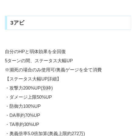
3アビ
自分のHPと弱体効果を全回復
5ターンの間、ステータス大幅UP
※瀕死の場合のみ使用可/奥義ゲージを全て消費
【ステータス大幅UP詳細】
・攻撃力200%UP(別枠)
・ダメージ上限50%UP
・防御力100%UP
・DA率約70%UP
・TA率約30%UP
・奥義倍率5.0倍加算(奥義上限約272万)