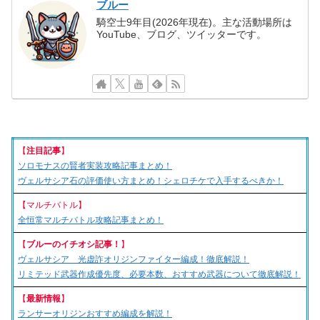
ブルー
騎空士9年目(2026年現在)。主な活動場所は
YouTube、ブログ、ツイッターです。
【
注目記事
】
ソロモナスの賢者実装攻略記事まとめ！
ヴェルサシア石の評価使い方まとめ！シェロチケで入手するべきか！
【マルチバトル】
全恒常マルチバトル攻略記事まとめ！
【
ブルーのイチオシ記事！
】
ヴェルサシア 光虚詐オリジンファイター編成！徹底解説！
リミテッド武器作成優先度、必要本数、おすすめ武器について徹底解説！
【
最新情報
】
ランサーオリジンおすすめ編成を解説！