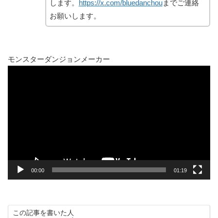
します。
https://x.com/bluedanchou
までご連絡
お願いします。
モンスターダンジョンメーカー
動
画
プ
レ
ー
ヤ
ー
00:00
01:19
この記事を書いた人