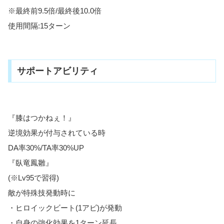
※最終前9.5倍/最終後10.0倍
使用間隔:15ターン
サポートアビリティ
『膝はつかねぇ！』
逆境効果が付与されている時
DA率30%/TA率30%UP
『臥竜鳳雛』
(※Lv95で習得)
敵が特殊技発動時に
・ヒロイックビート(1アビ)が発動
・自身の強化効果を1ターン延長