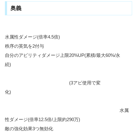
奥義
水属性ダメージ(倍率4.5倍)
秩序の英気を2付与
自分のアビリティダメージ上限20%UP(累積/最大60%/永
続)
(3アビ使用で変
化)
水属
性ダメージ(倍率12.5倍/上限約290万)
敵の強化効果3つ無効化