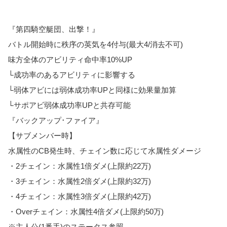
『第四騎空艇団、出撃！』
バトル開始時に秩序の英気を4付与(最大4/消去不可)
味方全体のアビリティ命中率10%UP
└成功率のあるアビリティに影響する
└弱体アビには弱体成功率UPと同様に効果量加算
└サポアビ弱体成功率UPと共存可能
『バックアップ･ファイア』
【サブメンバー時】
水属性のCB発生時、チェイン数に応じて水属性ダメージ
・2チェイン：水属性1倍ダメ(上限約22万)
・3チェイン：水属性2倍ダメ(上限約32万)
・4チェイン：水属性3倍ダメ(上限約42万)
・Overチェイン：水属性4倍ダメ(上限約50万)
※主人公(1番手)のステータス参照