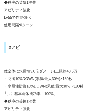
◆秩序の英気1消費
アビリティ強化
Lv55で性能強化
使用間隔:0ターン
2アビ
敵全体に水属性3.0倍ダメージ(上限約40.5万)
・防御10%DOWN(累積/最大30%)×180秒
・水属性防御10%DOWN(累積/最大30%)×180秒
└共に基本弱体成功率「100%」
◆秩序の英気1消費
アビリティ強化