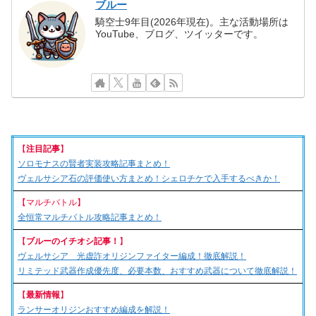
ブルー
騎空士9年目(2026年現在)。主な活動場所は
YouTube、ブログ、ツイッターです。
【
注目記事
】
ソロモナスの賢者実装攻略記事まとめ！
ヴェルサシア石の評価使い方まとめ！シェロチケで入手するべきか！
【マルチバトル】
全恒常マルチバトル攻略記事まとめ！
【
ブルーのイチオシ記事！
】
ヴェルサシア 光虚詐オリジンファイター編成！徹底解説！
リミテッド武器作成優先度、必要本数、おすすめ武器について徹底解説！
【
最新情報
】
ランサーオリジンおすすめ編成を解説！