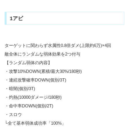
1アビ
ターゲットに関わらず水属性0.8倍ダメ(上限約6万)×4回
敵全体にランダムな弱体効果を2つ付与
【ランダム弱体の内容】
・攻撃10%DOWN(累積/最大30%/180秒)
・連続攻撃確率DOWN(個別/3T)
・暗闇(個別/3T)
・灼熱(10000ダメージ/180秒)
・命中率DOWN(個別/2T)
・スロウ
└全て基本弱体成功率「100%」