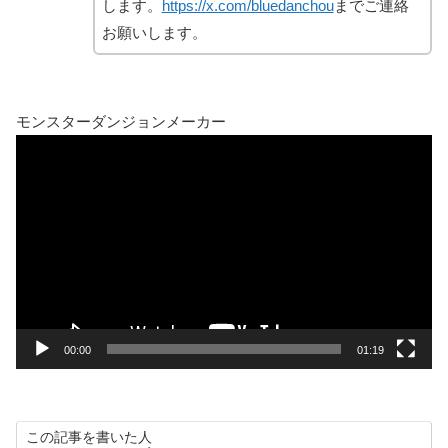
します。
https://x.com/bluedanchou
までご連絡
お願いします。
モンスターダンジョンメーカー
動
画
プ
レ
ー
ヤ
ー
00:00
01:19
この記事を書いた人