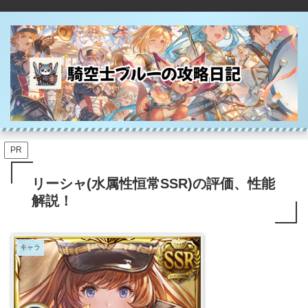
PR
リーシャ(水属性恒常SSR)の評価、性能
解説！
キャラ