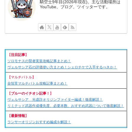
騎空士9年目(2026年現在)。主な活動場所は
YouTube、ブログ、ツイッターです。
【
注目記事
】
ソロモナスの賢者実装攻略記事まとめ！
ヴェルサシア石の評価使い方まとめ！シェロチケで入手するべきか！
【マルチバトル】
全恒常マルチバトル攻略記事まとめ！
【
ブルーのイチオシ記事！
】
ヴェルサシア 光虚詐オリジンファイター編成！徹底解説！
リミテッド武器作成優先度、必要本数、おすすめ武器について徹底解説！
【
最新情報
】
ランサーオリジンおすすめ編成を解説！