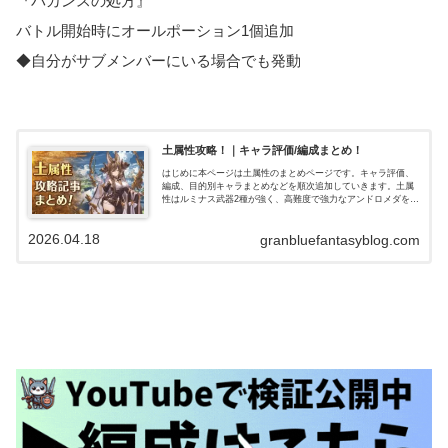
『バカンスの処方』
バトル開始時にオールポーション1個追加
◆自分がサブメンバーにいる場合でも発動
土属性攻略！｜キャラ評価/編成まとめ！
はじめに本ページは土属性のまとめページです。キャラ評価、
編成、目的別キャラまとめなどを順次追加していきます。土属
性はルミナス武器2種が強く、高難度で強力なアンドロメダを主
軸にした編成、短期から高難度(ルシゼロ)まで通用するフルンテ
ィングを主…
2026.04.18
granbluefantasyblog.com