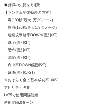
◆狩猟の矢筒を1消費
【ランダム弱体効果の内容】
・毒(180秒/最大1万ダメージ)
・腐敗(180秒/最大1万ダメージ)
・連続攻撃確率DOWN(固別/3T)
・魅了(固別/3T)
・恐怖(固別/3T)
・暗闇(固別/3T)
・命中率DOWN(固別/2T)
・麻痺(固別/1~2T)
※おそらく全て基本成功率100%
アビリティ強化
Lv75で使用間隔短縮
使用間隔:0ターン