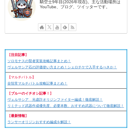
騎空士9年目(2026年現在)。主な活動場所は
YouTube、ブログ、ツイッターです。
【
注目記事
】
ソロモナスの賢者実装攻略記事まとめ！
ヴェルサシア石の評価使い方まとめ！シェロチケで入手するべきか！
【マルチバトル】
全恒常マルチバトル攻略記事まとめ！
【
ブルーのイチオシ記事！
】
ヴェルサシア 光虚詐オリジンファイター編成！徹底解説！
リミテッド武器作成優先度、必要本数、おすすめ武器について徹底解説！
【
最新情報
】
ランサーオリジンおすすめ編成を解説！