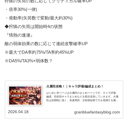
狩猟の矢筒の数に応じてクリティカル確率UP
・倍率30%(一律)
・発動率(矢筒数で変動/最大約30%)
◆狩猟の矢筒は開始時4の状態
『情熱の逢瀬』
敵の弱体効果の数に応じて連続攻撃確率UP
※最大でDA率約75%/TA率約45%UP
※DA5%/TA3%×弱体数？
火属性攻略！｜キャラ評価/編成まとめ！
はじめに本ページは火属性のまとめページです。キャラ評価、
編成、目的別キャラまとめなどを順次追加していきます。火属
性は短期戦に強く、高速周回・古戦場短期で力を発揮する属性
です。一方で長期戦・高難度では工夫が必要でしたが、水着ア
トゥムやサンチラ…
2026.04.18
granbluefantasyblog.com