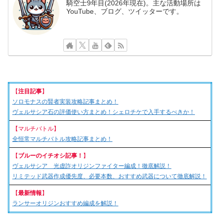
騎空士9年目(2026年現在)。主な活動場所は
YouTube、ブログ、ツイッターです。
【
注目記事
】
ソロモナスの賢者実装攻略記事まとめ！
ヴェルサシア石の評価使い方まとめ！シェロチケで入手するべきか！
【マルチバトル】
全恒常マルチバトル攻略記事まとめ！
【
ブルーのイチオシ記事！
】
ヴェルサシア 光虚詐オリジンファイター編成！徹底解説！
リミテッド武器作成優先度、必要本数、おすすめ武器について徹底解説！
【
最新情報
】
ランサーオリジンおすすめ編成を解説！