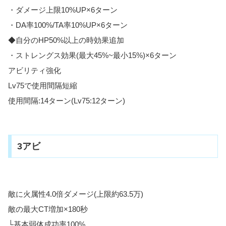
・ダメージ上限10%UP×6ターン
・DA率100%/TA率10%UP×6ターン
◆自分のHP50%以上の時効果追加
・ストレングス効果(最大45%~最小15%)×6ターン
アビリティ強化
Lv75で使用間隔短縮
使用間隔:14ターン(Lv75:12ターン)
3アビ
敵に火属性4.0倍ダメージ(上限約63.5万)
敵の最大CT増加×180秒
└基本弱体成功率100%