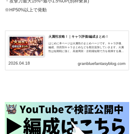
・攻撃力最大15%~最小1.5%UP(別枠乗算)
※HP50%以上で発動
火属性攻略！｜キャラ評価/編成まとめ！
はじめに本ページは火属性のまとめページです。キャラ評価、
編成、目的別キャラまとめなどを順次追加していきます。火属
性は短期戦に強く、高速周回・古戦場短期で力を発揮する属性
です。一方で長期戦・高難度では工夫が必要でしたが、水着ア
トゥムやサンチラ…
2026.04.18
granbluefantasyblog.com