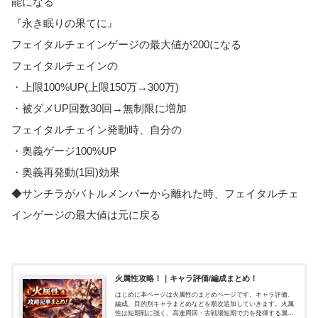
能になる
『永き眠りの果てに』
フェイタルチェインゲージの最大値が200になる
フェイタルチェインの
・上限100%UP(上限150万→300万)
・被ダメUP回数30回→無制限に増加
フェイタルチェイン発動時、自分の
・奥義ゲージ100%UP
・奥義再発動(1回)効果
◆サンチラがバトルメンバーから離れた時、フェイタルチェ
インゲージの最大値は元に戻る
火属性攻略！｜キャラ評価/編成まとめ！
はじめに本ページは火属性のまとめページです。キャラ評価、
編成、目的別キャラまとめなどを順次追加していきます。火属
性は短期戦に強く、高速周回・古戦場短期で力を発揮する属性