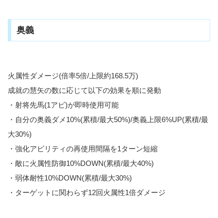
奥義
火属性ダメージ(倍率5倍/上限約168.5万)
成就の慧矢の数に応じて以下の効果を順に発動
・射将先馬(1アビ)が即時使用可能
・自分の奥義ダメ10%(累積/最大50%)/奥義上限6%UP(累積/最
大30%)
・強化アビリティの再使用間隔を1ターン短縮
・敵に火属性防御10%DOWN(累積/最大40%)
・弱体耐性10%DOWN(累積/最大30%)
・ターゲットに関わらず12回火属性1倍ダメージ