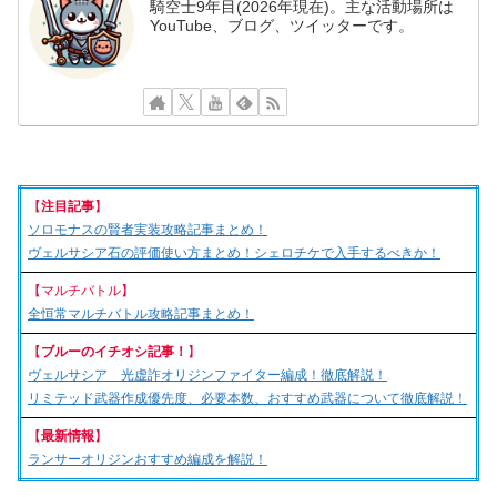
騎空士9年目(2026年現在)。主な活動場所は
YouTube、ブログ、ツイッターです。
【
注目記事
】
ソロモナスの賢者実装攻略記事まとめ！
ヴェルサシア石の評価使い方まとめ！シェロチケで入手するべきか！
【マルチバトル】
全恒常マルチバトル攻略記事まとめ！
【
ブルーのイチオシ記事！
】
ヴェルサシア 光虚詐オリジンファイター編成！徹底解説！
リミテッド武器作成優先度、必要本数、おすすめ武器について徹底解説！
【
最新情報
】
ランサーオリジンおすすめ編成を解説！