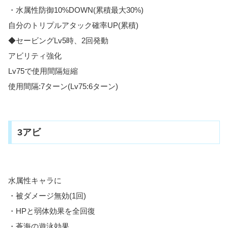
・水属性防御10%DOWN(累積最大30%)
自分のトリプルアタック確率UP(累積)
◆セービングLv5時、2回発動
アビリティ強化
Lv75で使用間隔短縮
使用間隔:7ターン(Lv75:6ターン)
3アビ
水属性キャラに
・被ダメージ無効(1回)
・HPと弱体効果を全回復
・蒼海の遊泳効果