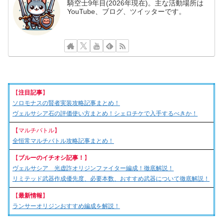
騎空士9年目(2026年現在)。主な活動場所は
YouTube、ブログ、ツイッターです。
【
注目記事
】
ソロモナスの賢者実装攻略記事まとめ！
ヴェルサシア石の評価使い方まとめ！シェロチケで入手するべきか！
【マルチバトル】
全恒常マルチバトル攻略記事まとめ！
【
ブルーのイチオシ記事！
】
ヴェルサシア 光虚詐オリジンファイター編成！徹底解説！
リミテッド武器作成優先度、必要本数、おすすめ武器について徹底解説！
【
最新情報
】
ランサーオリジンおすすめ編成を解説！