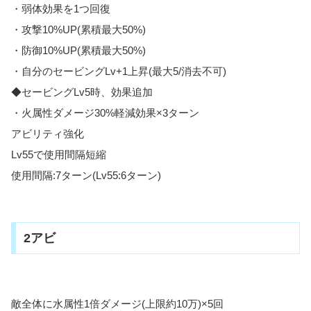
・弱体効果を1つ回復
・攻撃10%UP(累積最大50%)
・防御10%UP(累積最大50%)
・自分のセービングLv+1上昇(最大5/消去不可)
◆セービングLv5時、効果追加
・火属性ダメージ30%軽減効果×3ターン
アビリティ強化
Lv55で使用間隔短縮
使用間隔:7ターン(Lv55:6ターン)
2アビ
敵全体に水属性1倍ダメージ(上限約10万)×5回