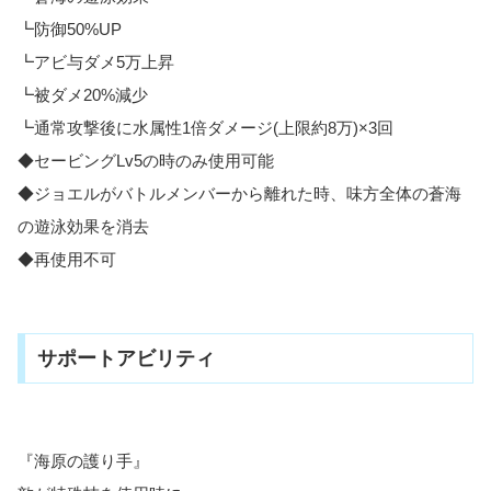
┗防御50%UP
┗アビ与ダメ5万上昇
┗被ダメ20%減少
┗通常攻撃後に水属性1倍ダメージ(上限約8万)×3回
◆セービングLv5の時のみ使用可能
◆ジョエルがバトルメンバーから離れた時、味方全体の蒼海
の遊泳効果を消去
◆再使用不可
サポートアビリティ
『海原の護り手』