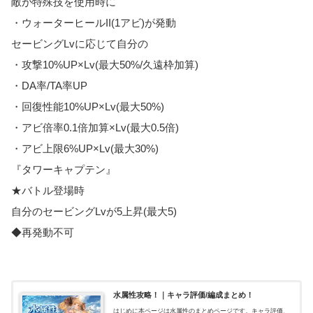
敵が特殊技を使用時に
・ウォーターヒールII(1アビ)が発動
セービングLvに応じて自分の
・攻撃10%UP×Lv(最大50%/久遠枠加算)
・DA率/TA率UP
・回復性能10%UP×Lv(最大50%)
・アビ倍率0.1倍加算×Lv(最大0.5倍)
・アビ上限6%UP×Lv(最大30%)
『タワーキャプテン』
★バトル登場時
自分のセービングLvが5上昇(最大5)
◆再発動不可
水属性攻略！｜キャラ評価/編成まとめ！
はじめに本ページは水属性のまとめページです。キャラ評価、