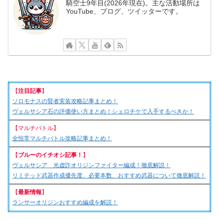
騎空士9年目(2026年現在)。主な活動場所は
YouTube、ブログ、ツイッターです。
【
注目記事
】
ソロモナスの賢者実装攻略記事まとめ！
ヴェルサシア石の評価使い方まとめ！シェロチケで入手するべきか！
【マルチバトル】
全恒常マルチバトル攻略記事まとめ！
【
ブルーのイチオシ記事！
】
ヴェルサシア 光虚詐オリジンファイター編成！徹底解説！
リミテッド武器作成優先度、必要本数、おすすめ武器について徹底解説！
【
最新情報
】
ランサーオリジンおすすめ編成を解説！