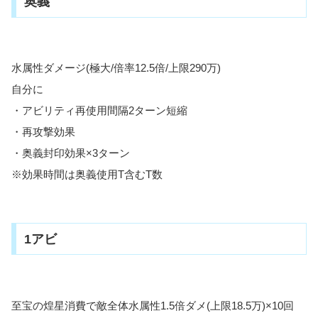
奥義
水属性ダメージ(極大/倍率12.5倍/上限290万)
自分に
・アビリティ再使用間隔2ターン短縮
・再攻撃効果
・奥義封印効果×3ターン
※効果時間は奥義使用T含むT数
1アビ
至宝の煌星消費で敵全体水属性1.5倍ダメ(上限18.5万)×10回