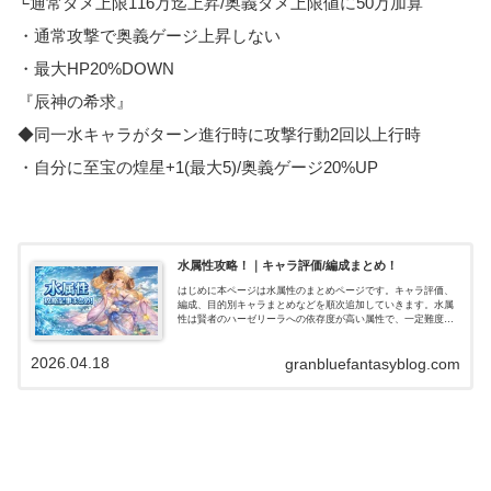
└通常ダメ上限116万迄上昇/奥義ダメ上限値に50万加算
・通常攻撃で奥義ゲージ上昇しない
・最大HP20%DOWN
『辰神の希求』
◆同一水キャラがターン進行時に攻撃行動2回以上行時
・自分に至宝の煌星+1(最大5)/奥義ゲージ20%UP
水属性攻略！｜キャラ評価/編成まとめ！
はじめに本ページは水属性のまとめページです。キャラ評価、
編成、目的別キャラまとめなどを順次追加していきます。水属
性は賢者のハーゼリーラへの依存度が高い属性で、一定難度ま
でのバトルなら比較的楽にクリアできる属性です。短期戦で
は、ドレスイルザの…
2026.04.18
granbluefantasyblog.com