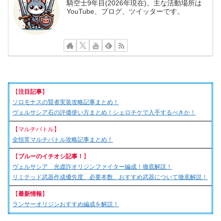
騎空士9年目(2026年現在)。主な活動場所は
YouTube、ブログ、ツイッターです。
【
注目記事
】
ソロモナスの賢者実装攻略記事まとめ！
ヴェルサシア石の評価使い方まとめ！シェロチケで入手するべきか！
【マルチバトル】
全恒常マルチバトル攻略記事まとめ！
【
ブルーのイチオシ記事！
】
ヴェルサシア 光虚詐オリジンファイター編成！徹底解説！
リミテッド武器作成優先度、必要本数、おすすめ武器について徹底解説！
【
最新情報
】
ランサーオリジンおすすめ編成を解説！