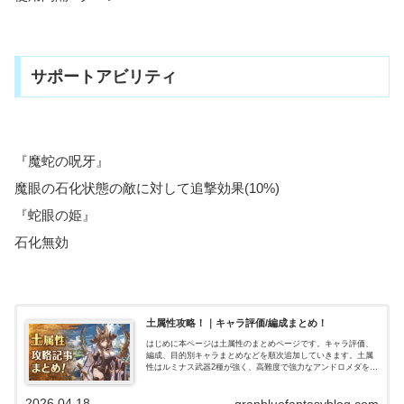
サポートアビリティ
『魔蛇の呪牙』
魔眼の石化状態の敵に対して追撃効果(10%)
『蛇眼の姫』
石化無効
土属性攻略！｜キャラ評価/編成まとめ！
はじめに本ページは土属性のまとめページです。キャラ評価、
編成、目的別キャラまとめなどを順次追加していきます。土属
性はルミナス武器2種が強く、高難度で強力なアンドロメダを主
軸にした編成、短期から高難度(ルシゼロ)まで通用するフルンテ
ィングを主…
2026.04.18