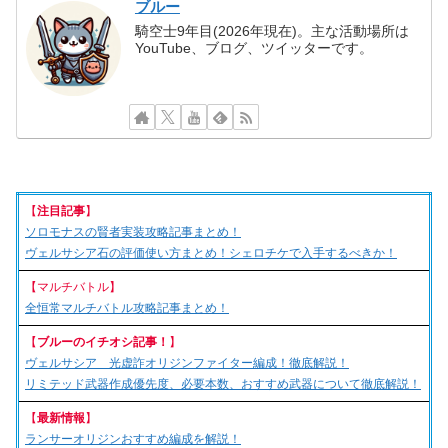
ブルー
騎空士9年目(2026年現在)。主な活動場所は
YouTube、ブログ、ツイッターです。
【
注目記事
】
ソロモナスの賢者実装攻略記事まとめ！
ヴェルサシア石の評価使い方まとめ！シェロチケで入手するべきか！
【マルチバトル】
全恒常マルチバトル攻略記事まとめ！
【
ブルーのイチオシ記事！
】
ヴェルサシア 光虚詐オリジンファイター編成！徹底解説！
リミテッド武器作成優先度、必要本数、おすすめ武器について徹底解説！
【
最新情報
】
ランサーオリジンおすすめ編成を解説！