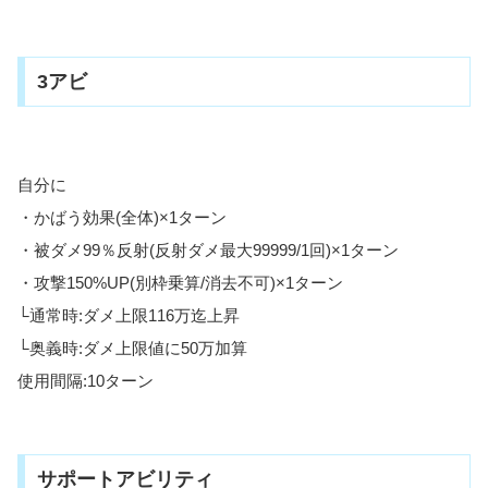
3アビ
自分に
・かばう効果(全体)×1ターン
・被ダメ99％反射(反射ダメ最大99999/1回)×1ターン
・攻撃150%UP(別枠乗算/消去不可)×1ターン
└通常時:ダメ上限116万迄上昇
└奥義時:ダメ上限値に50万加算
使用間隔:10ターン
サポートアビリティ