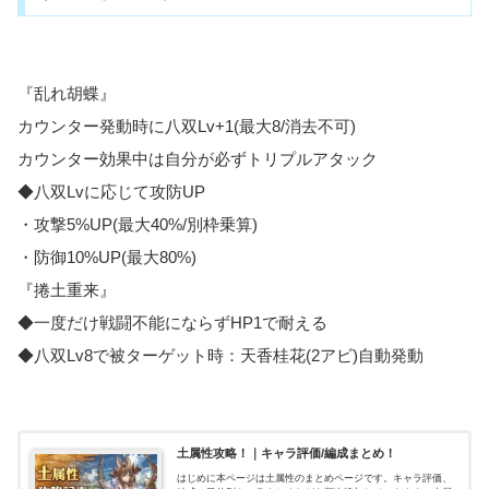
『乱れ胡蝶』
カウンター発動時に八双Lv+1(最大8/消去不可)
カウンター効果中は自分が必ずトリプルアタック
◆八双Lvに応じて攻防UP
・攻撃5%UP(最大40%/別枠乗算)
・防御10%UP(最大80%)
『捲土重来』
◆一度だけ戦闘不能にならずHP1で耐える
◆八双Lv8で被ターゲット時：天香桂花(2アビ)自動発動
土属性攻略！｜キャラ評価/編成まとめ！
はじめに本ページは土属性のまとめページです。キャラ評価、