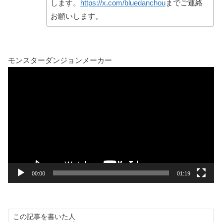
します。
https://x.com/bluedanchou
までご連絡
お願いします。
モンスターダンジョンメーカー
動
画
プ
レ
ー
ヤ
ー
00:00
01:19
この記事を書いた人