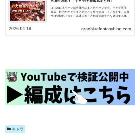
火属性攻略！｜キャラ評価/編成まとめ！
はじめに本ページは火属性のまとめページです。キャラ評価、
編成、目的別キャラまとめなどを順次追加していきます。火属
性は短期戦に強く、高速周回・古戦場短期で力を発揮する属性
です。一方で長期戦・高難度では工夫が必要でしたが、水着ア
トゥムやサンチラ…
2026.04.18
granbluefantasyblog.com
キャラ