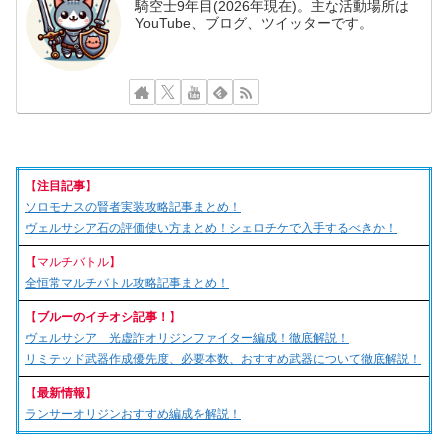
騎空士9年目(2026年現在)。主な活動場所は
YouTube、ブログ、ツイッターです。
【
注目記事
】
ソロモナスの賢者実装攻略記事まとめ！
ヴェルサシア石の評価使い方まとめ！シェロチケで入手するべきか！
【マルチバトル】
全恒常マルチバトル攻略記事まとめ！
【
ブルーのイチオシ記事！
】
ヴェルサシア 光虚詐オリジンファイター編成！徹底解説！
リミテッド武器作成優先度、必要本数、おすすめ武器について徹底解説！
【
最新情報
】
ランサーオリジンおすすめ編成を解説！