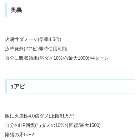
奥義
火属性ダメージ(倍率4.5倍)
泳華発外(2アビ)即時使用可能
自分に吸収効果(与ダメ10%分/最大1000)×4ターン
1アビ
敵に火属性4.0倍ダメ(上限61.5万)
自分のHP回復(与ダメの10%分回復/最大1500)
陽猪の矛Lv+2