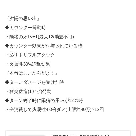
『夕陽の思い出』
◆カウンター発動時
・陽猪の矛Lv+1(最大12/消去不可)
◆カウンター効果が付与されている時
・必ずトリプルアタック
・火属性30%追撃効果
『本番はここからだよ！』
◆ターンダメージを受けた時
・猪突猛進(1アビ)発動
◆ターン終了時に陽猪の矛Lvが12の時
・全消費して火属性4.0倍ダメ(上限約40万)×12回