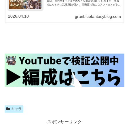
編成、目的別キャラまとめなどを順次追加していきます。土属
性はルミナス武器2種が強く、高難度で強力なアンドロメダを主
軸にした編成、短期から高難度(ルシゼロ)まで通用するフルンテ
ィングを主…
2026.04.18
granbluefantasyblog.com
キャラ
スポンサーリンク