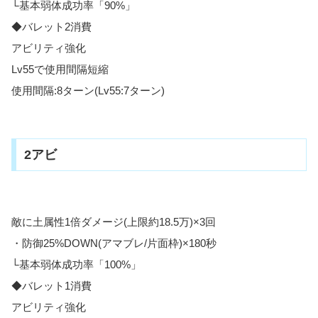
└基本弱体成功率「90%」
◆バレット2消費
アビリティ強化
Lv55で使用間隔短縮
使用間隔:8ターン(Lv55:7ターン)
2アビ
敵に土属性1倍ダメージ(上限約18.5万)×3回
・防御25%DOWN(アマブレ/片面枠)×180秒
└基本弱体成功率「100%」
◆バレット1消費
アビリティ強化