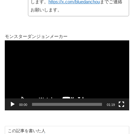
します。
https://x.com/bluedanchou
までご連絡
お願いします。
モンスターダンジョンメーカー
動
画
プ
レ
ー
ヤ
ー
00:00
01:19
この記事を書いた人