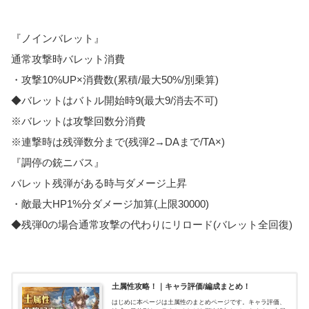
『ノインバレット』
通常攻撃時バレット消費
・攻撃10%UP×消費数(累積/最大50%/別乗算)
◆バレットはバトル開始時9(最大9/消去不可)
※バレットは攻撃回数分消費
※連撃時は残弾数分まで(残弾2→DAまで/TA×)
『調停の銃ニバス』
バレット残弾がある時与ダメージ上昇
・敵最大HP1%分ダメージ加算(上限30000)
◆残弾0の場合通常攻撃の代わりにリロード(バレット全回復)
土属性攻略！｜キャラ評価/編成まとめ！
はじめに本ページは土属性のまとめページです。キャラ評価、