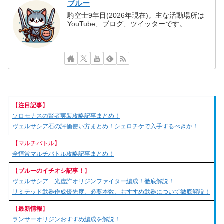
ブルー
騎空士9年目(2026年現在)。主な活動場所は
YouTube、ブログ、ツイッターです。
【
注目記事
】
ソロモナスの賢者実装攻略記事まとめ！
ヴェルサシア石の評価使い方まとめ！シェロチケで入手するべきか！
【マルチバトル】
全恒常マルチバトル攻略記事まとめ！
【
ブルーのイチオシ記事！
】
ヴェルサシア 光虚詐オリジンファイター編成！徹底解説！
リミテッド武器作成優先度、必要本数、おすすめ武器について徹底解説！
【
最新情報
】
ランサーオリジンおすすめ編成を解説！