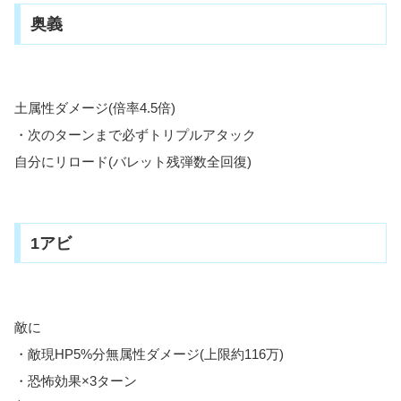
奥義
土属性ダメージ(倍率4.5倍)
・次のターンまで必ずトリプルアタック
自分にリロード(バレット残弾数全回復)
1アビ
敵に
・敵現HP5%分無属性ダメージ(上限約116万)
・恐怖効果×3ターン