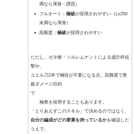
満なら渾身・誘惑）
フルオート：
極破
が採用されやすい（Lv250
未満なら渾身）
高難度：
極破
が採用されやすい
ただし、ゼタ槍・ソルレムナントによる虚詐枠追
撃や、
ユエル刀2本で極技が不要になる点、高難度で奥
義ダメージ目的
で
極奥を採用することもあります。
「とりあえずこのスキル」で決めるのではなく、
自分の編成がどの要素を持っているか
を確認した
うえで、