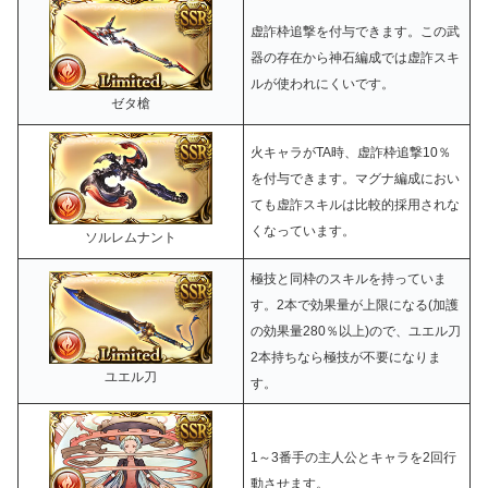
虚詐枠追撃を付与できます。この武
器の存在から神石編成では虚詐スキ
ルが使われにくいです。
ゼタ槍
火キャラがTA時、虚詐枠追撃10％
を付与できます。マグナ編成におい
ても虚詐スキルは比較的採用されな
くなっています。
ソルレムナント
極技と同枠のスキルを持っていま
す。2本で効果量が上限になる(加護
の効果量280％以上)ので、ユエル刀
2本持ちなら極技が不要になりま
ユエル刀
す。
1～3番手の主人公とキャラを2回行
動させます。