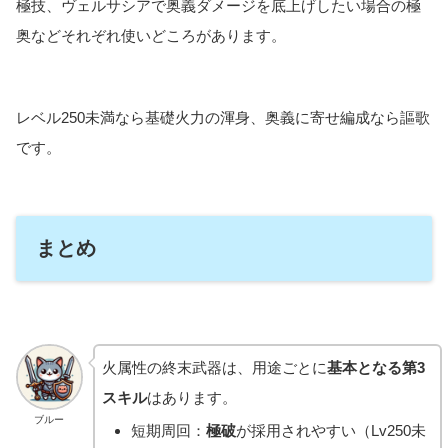
極技、ヴェルサシアで奥義ダメージを底上げしたい場合の極
奥などそれぞれ使いどころがあります。
レベル250未満なら基礎火力の渾身、奥義に寄せ編成なら謳歌
です。
まとめ
火属性の終末武器は、用途ごとに
基本となる第3
スキル
はあります。
ブルー
短期周回：
極破
が採用されやすい（Lv250未