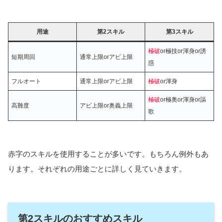
用途
第2スキル
第3スキル
極破
or極技or渾身or誘
短期周回
通常上限orアビ上限
惑
フルオート
通常上限orアビ上限
極破
or渾身
極破
or極奥or渾身or謳
高難度
アビ上限or奥義上限
歌
赤字のスキルを使用することが多いです。もちろん例外もあ
ります。それぞれの用途ごとに詳しく見ていきます。
第2スキルのおすすめスキル