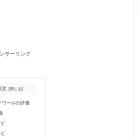
ンサーリンク
目次
ノワールの評価
義
アビ
アビ