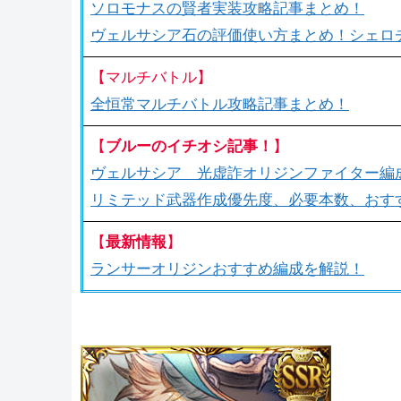
ソロモナスの賢者実装攻略記事まとめ！
ヴェルサシア石の評価使い方まとめ！シェロ
【マルチバトル】
全恒常マルチバトル攻略記事まとめ！
【
ブルーのイチオシ記事！
】
ヴェルサシア 光虚詐オリジンファイター編
リミテッド武器作成優先度、必要本数、おす
【
最新情報
】
ランサーオリジンおすすめ編成を解説！