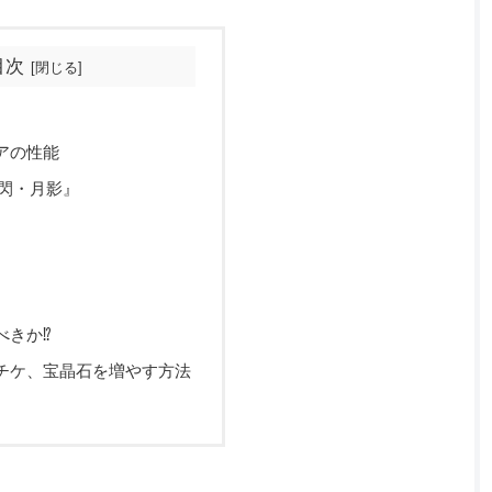
目次
アの性能
閃・月影』
べきか⁉
チケ、宝晶石を増やす方法