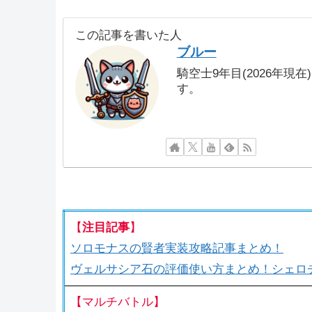
この記事を書いた人
ブルー
騎空士9年目(2026年現
す。
【
注目記事
】
ソロモナスの賢者実装攻略記事まとめ！
ヴェルサシア石の評価使い方まとめ！シェロ
【マルチバトル】