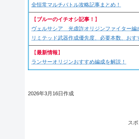
全恒常マルチバトル攻略記事まとめ！
【
ブルーのイチオシ記事！
】
ヴェルサシア 光虚詐オリジンファイター編
リミテッド武器作成優先度、必要本数、おす
【
最新情報
】
ランサーオリジンおすすめ編成を解説！
2026年3月16日作成
スポ