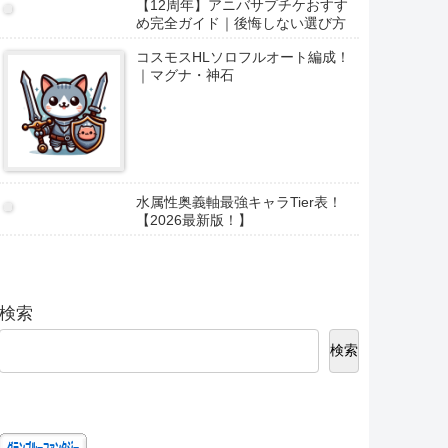
【12周年】アニバサプチケおすす
め完全ガイド｜後悔しない選び方
コスモスHLソロフルオート編成！
｜マグナ・神石
水属性奥義軸最強キャラTier表！
【2026最新版！】
検索
検索