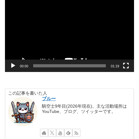
動
画
プ
レ
ー
ヤ
ー
00:00
01:19
この記事を書いた人
ブルー
騎空士9年目(2026年現在)。主な活動場所は
YouTube、ブログ、ツイッターです。