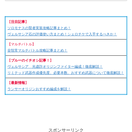
【
注目記事
】
ソロモナスの賢者実装攻略記事まとめ！
ヴェルサシア石の評価使い方まとめ！シェロチケで入手するべきか！
【マルチバトル】
全恒常マルチバトル攻略記事まとめ！
【
ブルーのイチオシ記事！
】
ヴェルサシア 光虚詐オリジンファイター編成！徹底解説！
リミテッド武器作成優先度、必要本数、おすすめ武器について徹底解説！
【
最新情報
】
ランサーオリジンおすすめ編成を解説！
スポンサーリンク