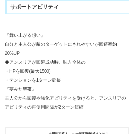
サポートアビリティ
『舞い上がる想い』
自分と主人公が敵のターゲットにされやすいが回避率約
20%UP
◆アンスリアが回避成功時、味方全体の
・HPを回復(最大1500)
・テンションを1ターン延長
『夢みた聖夜』
主人公から回復や強化アビリティを受けると、アンスリアの
アビリティの再使用間隔が2ターン短縮
土属性攻略！｜キャラ評価/編成まとめ！