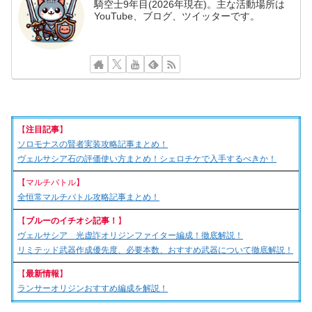
騎空士9年目(2026年現在)。主な活動場所は
YouTube、ブログ、ツイッターです。
【
注目記事
】
ソロモナスの賢者実装攻略記事まとめ！
ヴェルサシア石の評価使い方まとめ！シェロチケで入手するべきか！
【マルチバトル】
全恒常マルチバトル攻略記事まとめ！
【
ブルーのイチオシ記事！
】
ヴェルサシア 光虚詐オリジンファイター編成！徹底解説！
リミテッド武器作成優先度、必要本数、おすすめ武器について徹底解説！
【
最新情報
】
ランサーオリジンおすすめ編成を解説！