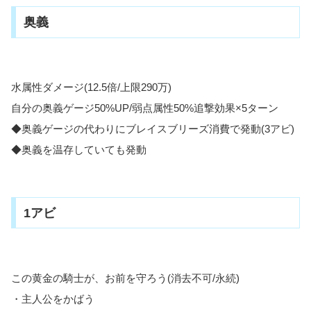
奥義
水属性ダメージ(12.5倍/上限290万)
自分の奥義ゲージ50%UP/弱点属性50%追撃効果×5ターン
◆奥義ゲージの代わりにブレイスブリーズ消費で発動(3アビ)
◆奥義を温存していても発動
1アビ
この黄金の騎士が、お前を守ろう(消去不可/永続)
・主人公をかばう