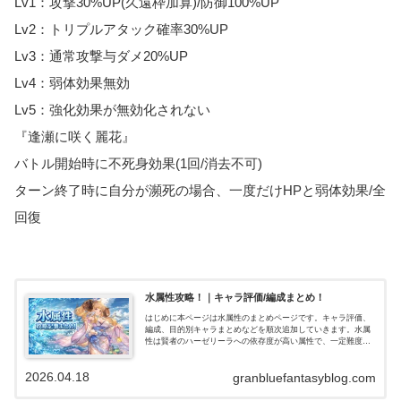
Lv1：攻撃30%UP(久遠枠加算)/防御100%UP
Lv2：トリプルアタック確率30%UP
Lv3：通常攻撃与ダメ20%UP
Lv4：弱体効果無効
Lv5：強化効果が無効化されない
『逢瀬に咲く麗花』
バトル開始時に不死身効果(1回/消去不可)
ターン終了時に自分が瀕死の場合、一度だけHPと弱体効果/全
回復
水属性攻略！｜キャラ評価/編成まとめ！
はじめに本ページは水属性のまとめページです。キャラ評価、
編成、目的別キャラまとめなどを順次追加していきます。水属
性は賢者のハーゼリーラへの依存度が高い属性で、一定難度ま
でのバトルなら比較的楽にクリアできる属性です。短期戦で
は、ドレスイルザの…
2026.04.18
granbluefantasyblog.com