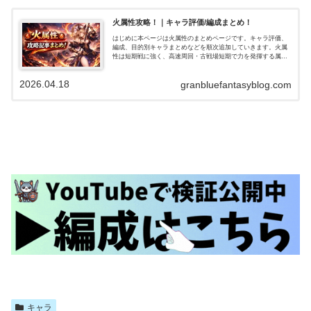
火属性攻略！｜キャラ評価/編成まとめ！
はじめに本ページは火属性のまとめページです。キャラ評価、
編成、目的別キャラまとめなどを順次追加していきます。火属
性は短期戦に強く、高速周回・古戦場短期で力を発揮する属性
です。一方で長期戦・高難度では工夫が必要でしたが、水着ア
トゥムやサンチラ…
2026.04.18
granbluefantasyblog.com
キャラ