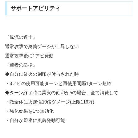
サポートアビリティ
『風流の達士』
通常攻撃で奥義ゲージが上昇しない
通常攻撃後に1アビ発動
『覇者の昂揚』
◆自分に業火の刻印が付与された時
・3アビの使用可能ターンと再使用間隔1ターン短縮
◆ターン終了時に業火の刻印が5の場合、全て消費して
・敵全体に火属性10倍ダメージ(上限116万)
・強化効果を1つ無効化
・自分が即座に奥義発動可能