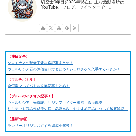
騎空士9年目(2026年現在)。主な活動場所は
YouTube、ブログ、ツイッターです。
【
注目記事
】
ソロモナスの賢者実装攻略記事まとめ！
ヴェルサシア石の評価使い方まとめ！シェロチケで入手するべきか！
【マルチバトル】
全恒常マルチバトル攻略記事まとめ！
【
ブルーのイチオシ記事！
】
ヴェルサシア 光虚詐オリジンファイター編成！徹底解説！
リミテッド武器作成優先度、必要本数、おすすめ武器について徹底解説！
【
最新情報
】
ランサーオリジンおすすめ編成を解説！