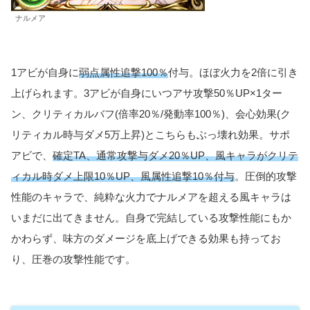
ナルメア
1アビが自身に
弱点属性追撃100％
付与。ほぼ火力を2倍に引き
上げられます。3アビが自身にいつアサ攻撃50％UP×1ター
ン、クリティカルバフ(倍率20％/発動率100％)、会心効果(ク
リティカル時与ダメ5万上昇)とこちらもぶっ壊れ効果。サポ
アビで、
確定TA、通常攻撃与ダメ20％UP、風キャラがクリテ
ィカル時ダメ上限10％UP、風属性追撃10％付与
。圧倒的攻撃
性能のキャラで、純粋な火力でナルメアを超える風キャラは
いまだに出てきません。自身で完結している攻撃性能にもか
かわらず、味方のダメージを底上げできる効果も持ってお
り、圧巻の攻撃性能です。