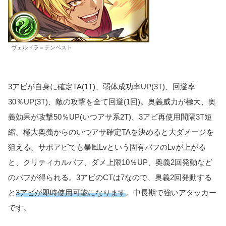
ヴェルドラ＝テンペスト
3アビが自身に確定TA(1T)、弱体成功率UP(3T)、回避率
30％UP(3T)、敵の攻撃を全て回避(1回)。奥義威力が極大、奥
義効果が攻撃50％UP(いつアサ系2T)、3アビ再使用間隔3T短
縮。極大奥義からのいつアサ確定TAを決めると大ダメージを
狙える。サポアビでも暴風Lvという固有バフのLvが上がる
と、クリティカルバフ、ダメ上限10％UP、奥義2回発動など
のバフが得られる。3アビのCTは7なので、奥義2回発動する
と
3アビが即時使用可能になります
。中長期で強いアタッカー
です。