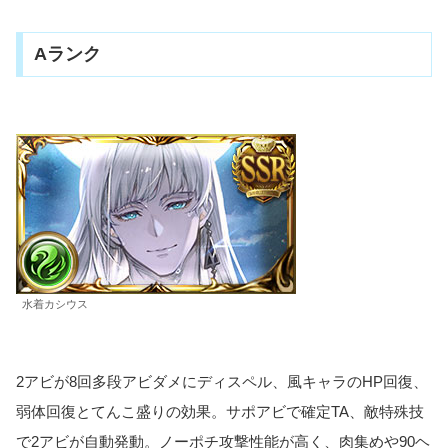
Aランク
水着カシウス
2アビが8回多段アビダメにディスペル、風キャラのHP回復、
弱体回復とてんこ盛りの効果。サポアビで確定TA、敵特殊技
で2アビが自動発動。ノーポチ攻撃性能が高く、肉集めや90ヘ