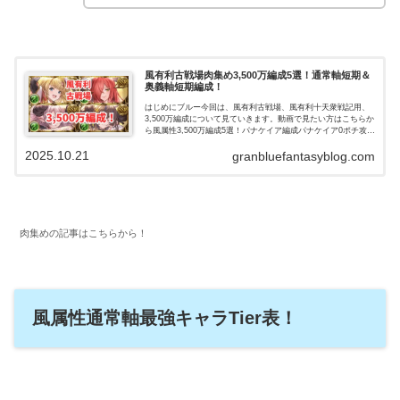
風有利古戦場肉集め3,500万編成5選！通常軸短期＆
奥義軸短期編成！
はじめにブルー今回は、風有利古戦場、風有利十天衆戦記用、
3,500万編成について見ていきます。動画で見たい方はこちらか
ら風属性3,500万編成5選！パナケイア編成パナケイア0ポチ攻撃
編成です。終末は虚詐、フレンドはディアマグです。パナケイ
2025.10.21
ア...
granbluefantasyblog.com
肉集めの記事はこちらから！
風属性通常軸最強キャラTier表！