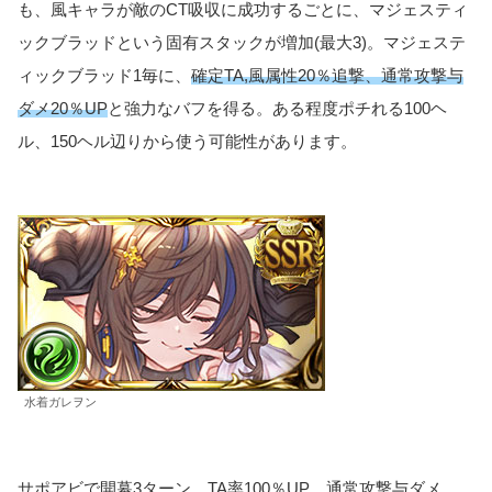
も、風キャラが敵のCT吸収に成功するごとに、マジェスティ
ックブラッドという固有スタックが増加(最大3)。マジェステ
ィックブラッド1毎に、
確定TA,風属性20％追撃、通常攻撃与
ダメ20％UP
と強力なバフを得る。ある程度ポチれる100ヘ
ル、150ヘル辺りから使う可能性があります。
水着ガレヲン
サポアビで開幕3ターン、TA率100％UP、通常攻撃与ダメ