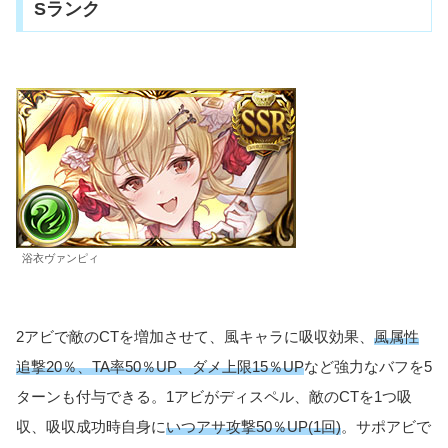
Sランク
浴衣ヴァンピィ
2アビで敵のCTを増加させて、風キャラに吸収効果、
風属性
追撃20％、TA率50％UP、ダメ上限15％UP
など強力なバフを5
ターンも付与できる。1アビがディスペル、敵のCTを1つ吸
収、吸収成功時自身に
いつアサ攻撃50％UP(1回)
。サポアビで