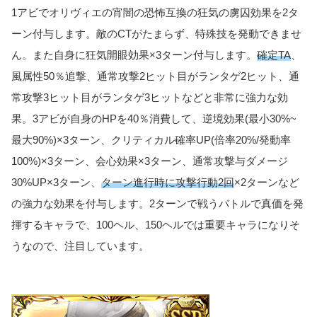
1アビでオリヴィエの宵闇の恐怖互換の狂気の虜囚効果を2タ
ーン付与します。敵のCTがたまらず、特殊技を発動できませ
ん。また自身に狂気開眼効果×3ターン付与します。
確定TA
、
風属性50％追撃、通常攻撃2ヒット目がランタゲ2ヒット、通
常攻撃3ヒット目がランタゲ3ヒットなどと非常に強力な効
果。3アビが自身のHPを40％消費して、逆境効果(最小30%~
最大90%)×3ターン、クリティカル確率UP(倍率20%/発動率
100%)×3ターン、会心効果×3ターン、通常攻撃与ダメージ
30%UP×3ターン、
ターン進行時に攻撃行動2回
×2ターンなど
の強力な効果を付与します。2ターンで戦うバトルで真価を発
揮するキャラで、100ヘル、150ヘルでは重要キャラになりそ
うなので、注目しています。