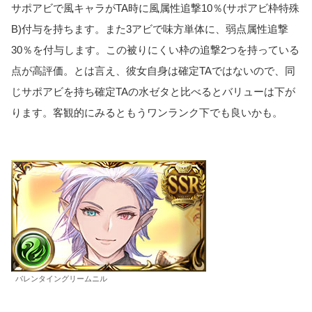
サポアビで風キャラがTA時に風属性追撃10％(サポアビ枠特殊
B)付与を持ちます。また3アビで味方単体に、弱点属性追撃
30％を付与します。この被りにくい枠の追撃2つを持っている
点が高評価。とは言え、彼女自身は確定TAではないので、同
じサポアビを持ち確定TAの水ゼタと比べるとバリューは下が
ります。客観的にみるともうワンランク下でも良いかも。
バレンタイングリームニル