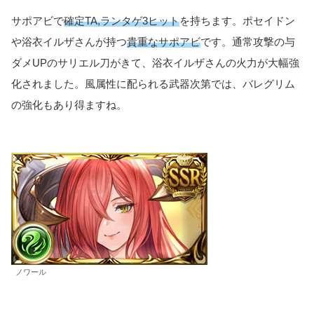
サポアビで
確定TA,ランタゲ3ヒット
を持ちます。ポセイドン
や浴衣イルザさんが持つ
貴重なサポアビ
です。通常攻撃の与
ダメUPのサリエル刀がきて、浴衣イルザさんの火力が大幅強
化されました。風属性に配られる武器次第では、バレグリム
の強化もあり得ますね。
ノワール