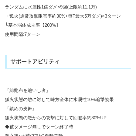
ランダムに水属性1倍ダメ×9回(上限約11.1万)
・狐火(通常攻撃阻害率約30%+毎T最大5万ダメ)×3ターン
└基本弱体成功率【200%】
使用間隔:7ターン
サポートアビリティ
『緋艶布を纏いし者』
狐火状態の敵に対して味方全体に水属性10%追撃効果
『鎮めの炎舞』
狐火状態の敵からの攻撃に対して回避率約30%UP
◆被ダメージ無しでターン終了時
闢之舞･大華(3アビ)自動発動