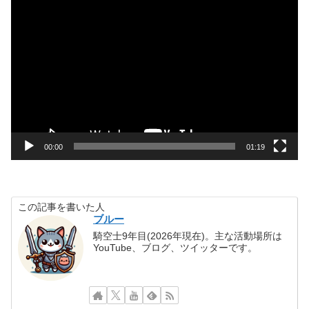
動
画
プ
レ
ー
ヤ
ー
00:00
01:19
この記事を書いた人
ブルー
騎空士9年目(2026年現在)。主な活動場所は
YouTube、ブログ、ツイッターです。