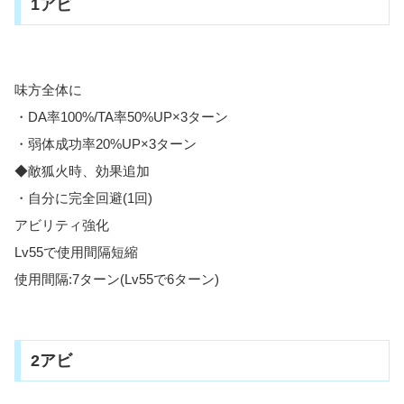
1アビ
味方全体に
・DA率100%/TA率50%UP×3ターン
・弱体成功率20%UP×3ターン
◆敵狐火時、効果追加
・自分に完全回避(1回)
アビリティ強化
Lv55で使用間隔短縮
使用間隔:7ターン(Lv55で6ターン)
2アビ