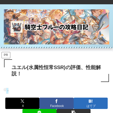
PR
ユエル(水属性恒常SSR)の評価、性能解
説！
キャラ
X
Facebook
はてブ