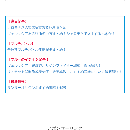
【
注目記事
】
ソロモナスの賢者実装攻略記事まとめ！
ヴェルサシア石の評価使い方まとめ！シェロチケで入手するべきか！
【マルチバトル】
全恒常マルチバトル攻略記事まとめ！
【
ブルーのイチオシ記事！
】
ヴェルサシア 光虚詐オリジンファイター編成！徹底解説！
リミテッド武器作成優先度、必要本数、おすすめ武器について徹底解説！
【
最新情報
】
ランサーオリジンおすすめ編成を解説！
スポンサーリンク