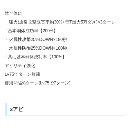
敵全体に
・狐火(通常攻撃阻害率約30%+毎T最大5万ダメ)×3ターン
└基本弱体成功率【200%】
・火属性攻撃25%DOWN×180秒
・水属性防御25%DOWN×180秒
└共に基本弱体成功率【100%】
アビリティ強化
Lv75でターン短縮
使用間隔:8ターン(Lv75で7ターン)
3アビ