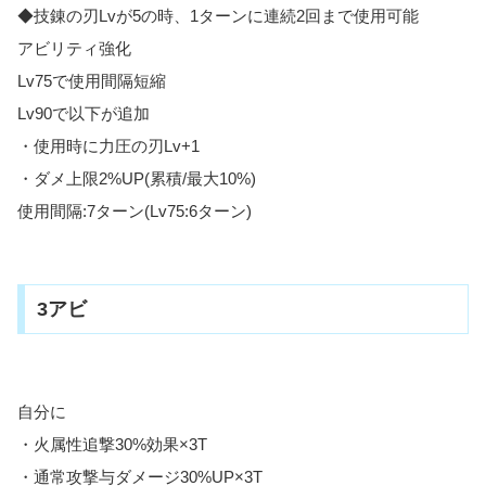
◆技錬の刃Lvが5の時、1ターンに連続2回まで使用可能
アビリティ強化
Lv75で使用間隔短縮
Lv90で以下が追加
・使用時に力圧の刃Lv+1
・ダメ上限2%UP(累積/最大10%)
使用間隔:7ターン(Lv75:6ターン)
3アビ
自分に
・火属性追撃30%効果×3T
・通常攻撃与ダメージ30%UP×3T