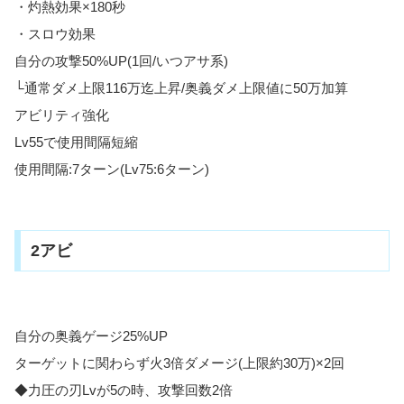
・灼熱効果×180秒
・スロウ効果
自分の攻撃50%UP(1回/いつアサ系)
└通常ダメ上限116万迄上昇/奥義ダメ上限値に50万加算
アビリティ強化
Lv55で使用間隔短縮
使用間隔:7ターン(Lv75:6ターン)
2アビ
自分の奥義ゲージ25%UP
ターゲットに関わらず火3倍ダメージ(上限約30万)×2回
◆力圧の刃Lvが5の時、攻撃回数2倍