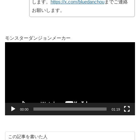
します。
https://x.com/bluedanchou
までご連絡
お願いします。
モンスターダンジョンメーカー
動
画
プ
レ
ー
ヤ
ー
00:00
01:19
この記事を書いた人