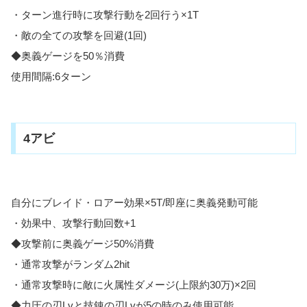
・ターン進行時に攻撃行動を2回行う×1T
・敵の全ての攻撃を回避(1回)
◆奥義ゲージを50％消費
使用間隔:6ターン
4アビ
自分にブレイド・ロアー効果×5T/即座に奥義発動可能
・効果中、攻撃行動回数+1
◆攻撃前に奥義ゲージ50%消費
・通常攻撃がランダム2hit
・通常攻撃時に敵に火属性ダメージ(上限約30万)×2回
◆力圧の刃Lvと技錬の刃Lvが5の時のみ使用可能