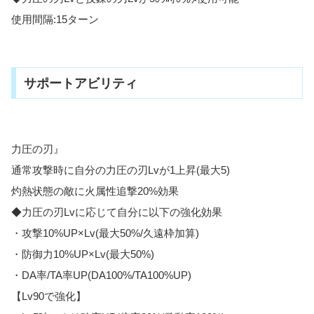
使用間隔:15ターン
サポートアビリティ
力圧の刃』
通常攻撃時に自分の力圧の刃Lvが1上昇(最大5)
灼熱状態の敵に火属性追撃20%効果
◆力圧の刃Lvに応じて自分に以下の強化効果
・攻撃10%UP×Lv(最大50%/久遠枠加算)
・防御力10%UP×Lv(最大50%)
・DA率/TA率UP(DA100%/TA100%UP)
【Lv90で強化】