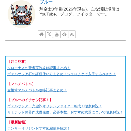
ブルー
騎空士9年目(2026年現在)。主な活動場所は
YouTube、ブログ、ツイッターです。
【
注目記事
】
ソロモナスの賢者実装攻略記事まとめ！
ヴェルサシア石の評価使い方まとめ！シェロチケで入手するべきか！
【マルチバトル】
全恒常マルチバトル攻略記事まとめ！
【
ブルーのイチオシ記事！
】
ヴェルサシア 光虚詐オリジンファイター編成！徹底解説！
リミテッド武器作成優先度、必要本数、おすすめ武器について徹底解説！
【
最新情報
】
ランサーオリジンおすすめ編成を解説！