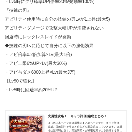
・Lv5時にクリ確率UP(倍率20%/発動率100%)
『技錬の刃』
アビリティ使用時に自分の技錬の刃Lvが1上昇(最大5)
アビリティダメージで攻撃大幅UPが消費されない
回避時にレックレスレイドが発動
◆技錬の刃Lvに応じて自分に以下の強化効果
・アビ倍率0.2倍加算×Lv(最大1倍)
・アビ上限6%UP×Lv(最大30%)
・アビ与ダメ6000上昇×Lv(最大3万)
【Lv90で強化】
・Lv5時に回避率約20%UP
火属性攻略！｜キャラ評価/編成まとめ！
はじめに本ページは火属性のまとめページです。キャラ評価、
編成、目的別キャラまとめなどを順次追加していきます。火属
性は短期戦に強く、高速周回・古戦場短期で力を発揮する属性