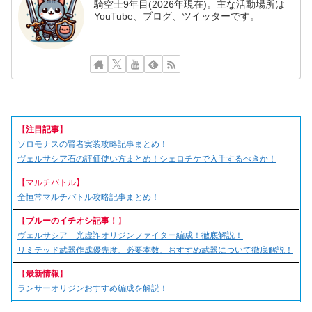
騎空士9年目(2026年現在)。主な活動場所は
YouTube、ブログ、ツイッターです。
【
注目記事
】
ソロモナスの賢者実装攻略記事まとめ！
ヴェルサシア石の評価使い方まとめ！シェロチケで入手するべきか！
【マルチバトル】
全恒常マルチバトル攻略記事まとめ！
【
ブルーのイチオシ記事！
】
ヴェルサシア 光虚詐オリジンファイター編成！徹底解説！
リミテッド武器作成優先度、必要本数、おすすめ武器について徹底解説！
【
最新情報
】
ランサーオリジンおすすめ編成を解説！