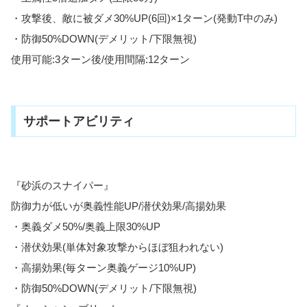
・攻撃後、敵に被ダメ30%UP(6回)×1ターン(発動T中のみ)
・防御50%DOWN(デメリット/下限無視)
使用可能:3ターン後/使用間隔:12ターン
サポートアビリティ
『砂浜のスナイパー』
防御力が低いが奥義性能UP/潜伏効果/高揚効果
・奥義ダメ50%/奥義上限30%UP
・潜伏効果(単体対象攻撃からほぼ狙われない)
・高揚効果(毎ターン奥義ゲージ10%UP)
・防御50%DOWN(デメリット/下限無視)