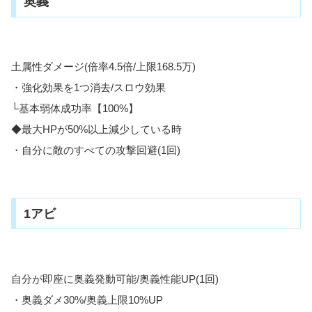
奥義
土属性ダメージ(倍率4.5倍/上限168.5万)
・強化効果を1つ消去/スロウ効果
└基本弱体成功率【100%】
◆最大HPが50%以上減少している時
・自分に敵のすべての攻撃回避(1回)
1アビ
自分が即座に奥義発動可能/奥義性能UP(1回)
・奥義ダメ30%/奥義上限10%UP