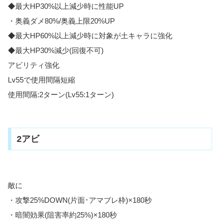
◆最大HP30%以上減少時に性能UP
・奥義ダメ80%/奥義上限20%UP
◆最大HP60%以上減少時に対象が土キャラに強化
◆最大HP30%減少(回復不可)
アビリティ強化
Lv55で使用間隔短縮
使用間隔:2ターン(Lv55:1ターン)
2アビ
敵に
・攻撃25%DOWN(片面･アマブレ枠)×180秒
・暗闇効果(阻害率約25%)×180秒