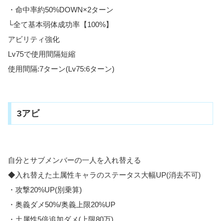
・命中率約50%DOWN×2ターン
└全て基本弱体成功率【100%】
アビリティ強化
Lv75で使用間隔短縮
使用間隔:7ターン(Lv75:6ターン)
3アビ
自分とサブメンバーの一人を入れ替える
◆入れ替えた土属性キャラのステータス大幅UP(消去不可)
・攻撃20%UP(別乗算)
・奥義ダメ50%/奥義上限20%UP
・土属性5倍追加ダメ(上限80万)