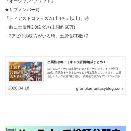
『オーシャン･ブリット』
★サブメンバー時
「ディアストロフィズム(土4チェ以上)」時
・敵に土属性3.0倍ダメ(上限約60万)
・3アビ中の味方がいる時、土属性CB数+2
土属性攻略！｜キャラ評価/編成まとめ！
はじめに本ページは土属性のまとめページです。キャラ評価、
編成、目的別キャラまとめなどを順次追加していきます。土属
性はルミナス武器2種が強く、高難度で強力なアンドロメダを主
軸にした編成、短期から高難度(ルシゼロ)まで通用するフルンテ
ィングを主…
2026.04.18
granbluefantasyblog.com