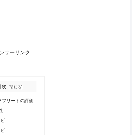
ンサーリンク
目次
クフリートの評価
義
アビ
アビ