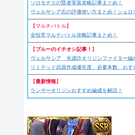
ソロモナスの賢者実装攻略記事まとめ！
ヴェルサシア石の評価使い方まとめ！シェロ
【マルチバトル】
全恒常マルチバトル攻略記事まとめ！
【
ブルーのイチオシ記事！
】
ヴェルサシア 光虚詐オリジンファイター編
リミテッド武器作成優先度、必要本数、おす
【
最新情報
】
ランサーオリジンおすすめ編成を解説！