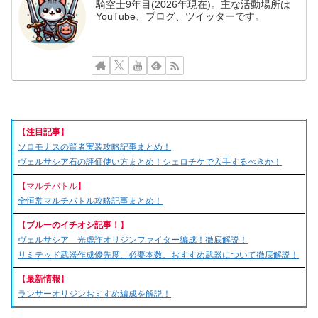
騎空士9年目(2026年現在)。主な活動場所は
YouTube、ブログ、ツイッターです。
【
注目記事
】
ソロモナスの賢者実装攻略記事まとめ！
ヴェルサシア石の評価使い方まとめ！シェロチケで入手するべきか！
【マルチバトル】
全恒常マルチバトル攻略記事まとめ！
【
ブルーのイチオシ記事！
】
ヴェルサシア 光虚詐オリジンファイター編成！徹底解説！
リミテッド武器作成優先度、必要本数、おすすめ武器について徹底解説！
【
最新情報
】
ランサーオリジンおすすめ編成を解説！