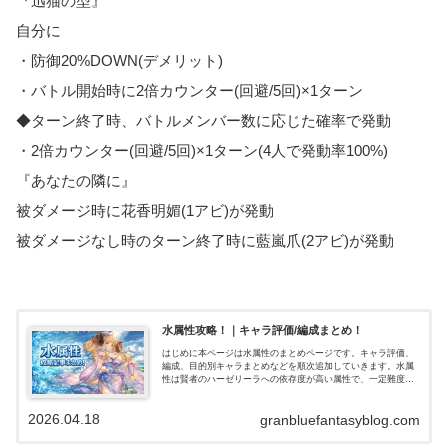
『迅猫の型』
自分に
・防御20%DOWN(デメリット)
・バトル開始時に2倍カウンター(回避/5回)×1ターン
◆ターン終了時、バトルメンバー数に応じた確率で発動
・2倍カウンター(回避/5回)×1ターン(4人で発動率100%)
『あなたの隣に』
被ダメージ時に花香明媚(1アビ)が発動
被ダメージなし時のターン終了時に藍嵐爪(2アビ)が発動
水属性攻略！｜キャラ評価/編成まとめ！
はじめに本ページは水属性のまとめページです。キャラ評価、
編成、目的別キャラまとめなどを順次追加していきます。水属
性は賢者のハーゼリーラへの依存度が高い属性で、一定難度ま
でのバトルなら比較的楽にクリアできる属性です。短期戦で
は、ドレスイルザの…
2026.04.18
granbluefantasyblog.com