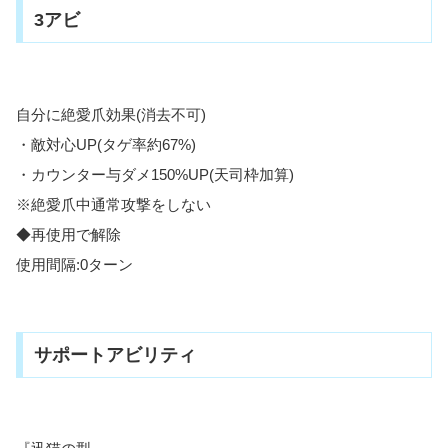
3アビ
自分に絶愛爪効果(消去不可)
・敵対心UP(タゲ率約67%)
・カウンター与ダメ150%UP(天司枠加算)
※絶愛爪中通常攻撃をしない
◆再使用で解除
使用間隔:0ターン
サポートアビリティ