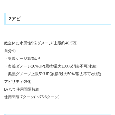
2アビ
敵全体に水属性5倍ダメージ(上限約40.5万)
自分の
・奥義ゲージ15%UP
・奥義ダメージ10%UP(累積/最大100%/消去不可/永続)
・奥義ダメージ上限5%UP(累積/最大50%/消去不可/永続)
アビリティ強化
Lv75で使用間隔短縮
使用間隔:7ターン(Lv75:6ターン)