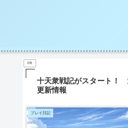
PR
十天衆戦記がスタート！ 
更新情報
プレイ日記