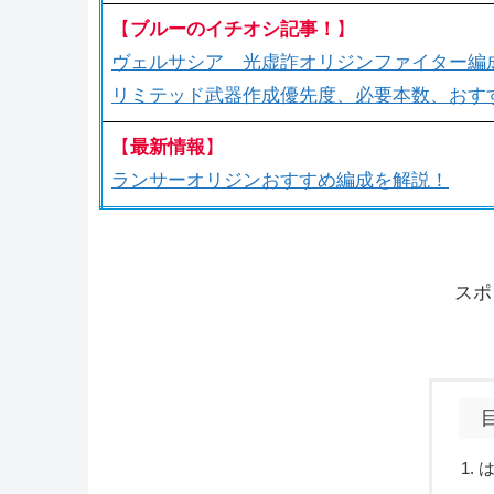
【
ブルーのイチオシ記事！
】
ヴェルサシア 光虚詐オリジンファイター編
リミテッド武器作成優先度、必要本数、おす
【
最新情報
】
ランサーオリジンおすすめ編成を解説！
スポ