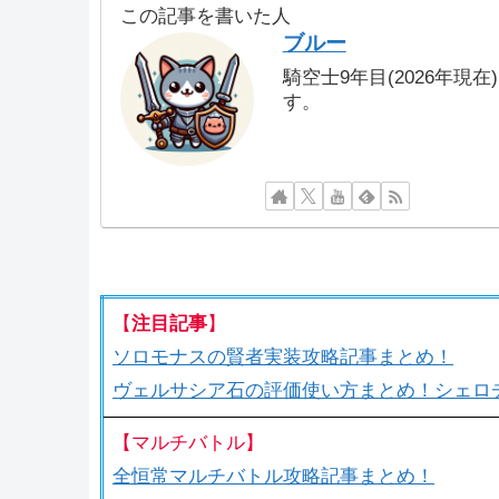
この記事を書いた人
ブルー
騎空士9年目(2026年現
す。
【
注目記事
】
ソロモナスの賢者実装攻略記事まとめ！
ヴェルサシア石の評価使い方まとめ！シェロ
【マルチバトル】
全恒常マルチバトル攻略記事まとめ！