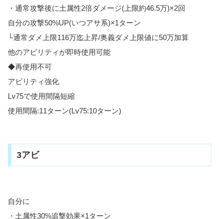
・通常攻撃後に土属性2倍ダメージ(上限約46.5万)×2回
自分の攻撃50%UP(いつアサ系)×1ターン
└通常ダメ上限116万迄上昇/奥義ダメ上限値に50万加算
他のアビリティが即時使用可能
◆再使用不可
アビリティ強化
Lv75で使用間隔短縮
使用間隔:11ターン(Lv75:10ターン)
3アビ
自分に
・土属性30%追撃効果×1ターン