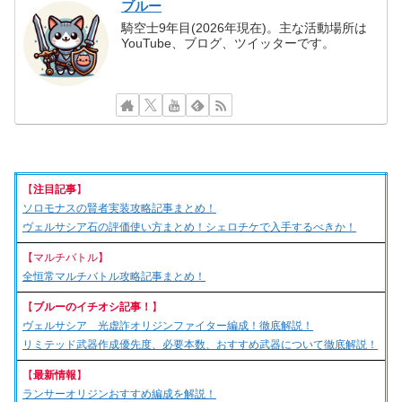
ブルー
騎空士9年目(2026年現在)。主な活動場所は
YouTube、ブログ、ツイッターです。
【
注目記事
】
ソロモナスの賢者実装攻略記事まとめ！
ヴェルサシア石の評価使い方まとめ！シェロチケで入手するべきか！
【マルチバトル】
全恒常マルチバトル攻略記事まとめ！
【
ブルーのイチオシ記事！
】
ヴェルサシア 光虚詐オリジンファイター編成！徹底解説！
リミテッド武器作成優先度、必要本数、おすすめ武器について徹底解説！
【
最新情報
】
ランサーオリジンおすすめ編成を解説！