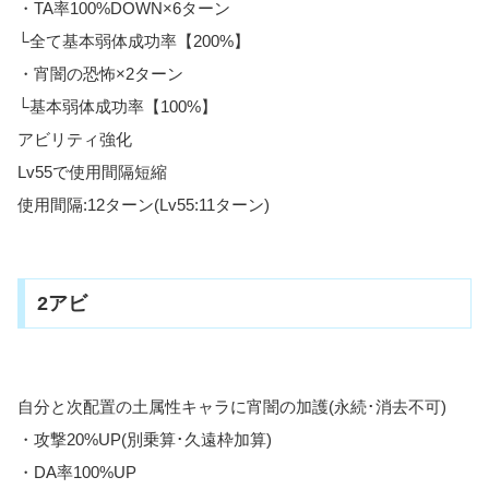
・TA率100%DOWN×6ターン
└全て基本弱体成功率【200%】
・宵闇の恐怖×2ターン
└基本弱体成功率【100%】
アビリティ強化
Lv55で使用間隔短縮
使用間隔:12ターン(Lv55:11ターン)
2アビ
自分と次配置の土属性キャラに宵闇の加護(永続･消去不可)
・攻撃20%UP(別乗算･久遠枠加算)
・DA率100%UP