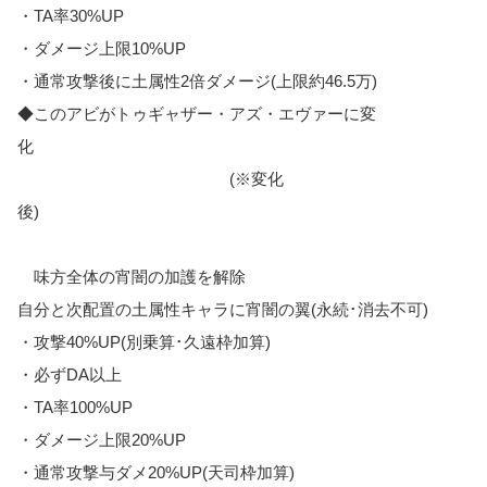
・TA率30%UP
・ダメージ上限10%UP
・通常攻撃後に土属性2倍ダメージ(上限約46.5万)
◆このアビがトゥギャザー・アズ・エヴァーに変
化
(※変化
後)
味方全体の宵闇の加護を解除
自分と次配置の土属性キャラに宵闇の翼(永続･消去不可)
・攻撃40%UP(別乗算･久遠枠加算)
・必ずDA以上
・TA率100%UP
・ダメージ上限20%UP
・通常攻撃与ダメ20%UP(天司枠加算)