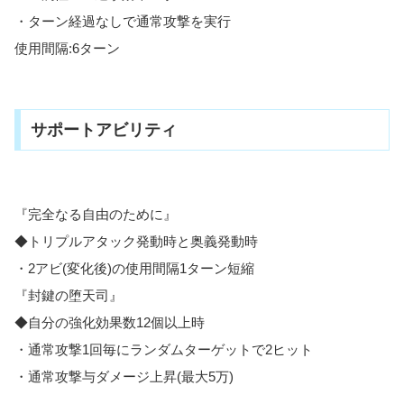
・ターン経過なしで通常攻撃を実行
使用間隔:6ターン
サポートアビリティ
『完全なる自由のために』
◆トリプルアタック発動時と奥義発動時
・2アビ(変化後)の使用間隔1ターン短縮
『封鍵の堕天司』
◆自分の強化効果数12個以上時
・通常攻撃1回毎にランダムターゲットで2ヒット
・通常攻撃与ダメージ上昇(最大5万)