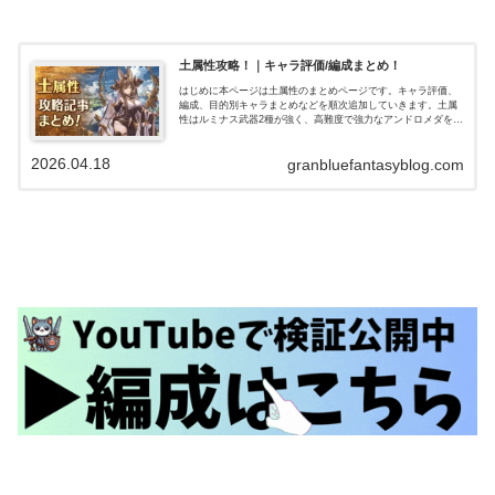
土属性攻略！｜キャラ評価/編成まとめ！
はじめに本ページは土属性のまとめページです。キャラ評価、
編成、目的別キャラまとめなどを順次追加していきます。土属
性はルミナス武器2種が強く、高難度で強力なアンドロメダを主
軸にした編成、短期から高難度(ルシゼロ)まで通用するフルンテ
ィングを主…
2026.04.18
granbluefantasyblog.com