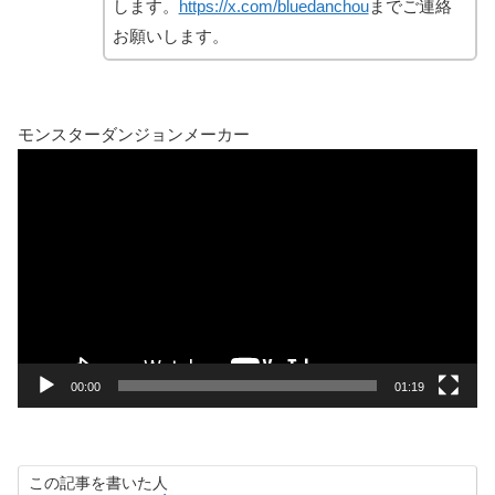
します。
https://x.com/bluedanchou
までご連絡
お願いします。
モンスターダンジョンメーカー
動
画
プ
レ
ー
ヤ
ー
00:00
01:19
この記事を書いた人