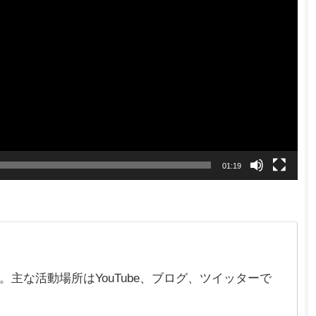
01:19
在)。主な活動場所はYouTube、ブログ、ツイッターで