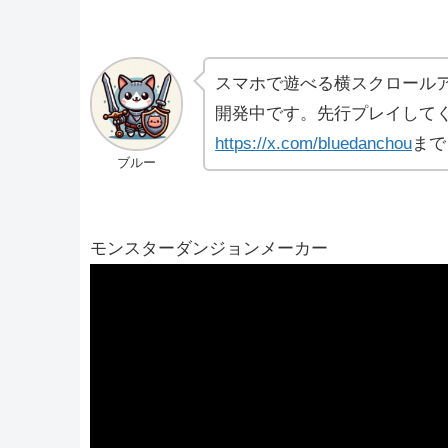
スマホで遊べる横スクロール
開発中です。先行プレイしてく
https://x.com/bluedanchou
まで
ブルー
モンスターダンジョンメーカー
動
画
プ
レ
ー
ヤ