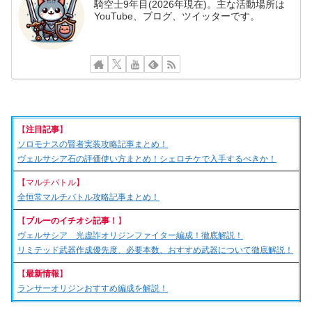
騎空士9年目(2026年現在)。主な活動場所は
YouTube、ブログ、ツイッターです。
【
注目記事
】
ソロモナスの賢者実装攻略記事まとめ！
ヴェルサシア石の評価使い方まとめ！シェロチケで入手するべきか！
【マルチバトル】
全恒常マルチバトル攻略記事まとめ！
【
ブルーのイチオシ記事！
】
ヴェルサシア 光虚詐オリジンファイター編成！徹底解説！
リミテッド武器作成優先度、必要本数、おすすめ武器について徹底解説！
【
最新情報
】
ランサーオリジンおすすめ編成を解説！