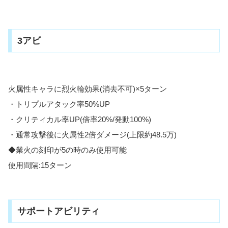
3アビ
火属性キャラに烈火輪効果(消去不可)×5ターン
・トリプルアタック率50%UP
・クリティカル率UP(倍率20%/発動100%)
・通常攻撃後に火属性2倍ダメージ(上限約48.5万)
◆業火の刻印が5の時のみ使用可能
使用間隔:15ターン
サポートアビリティ