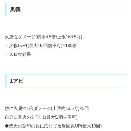
奥義
火属性ダメージ(倍率4.5倍/上限168.5万)
・火傷Lv+1(最大10/回復不可)×180秒
・スロウ効果
1アビ
敵に火属性1倍ダメージ(上限約13.5万)×5回
自分に業火の刻印+1(最大5/消去不可)
◆業火の刻印の数に応じて攻撃回数UP(最大10回)