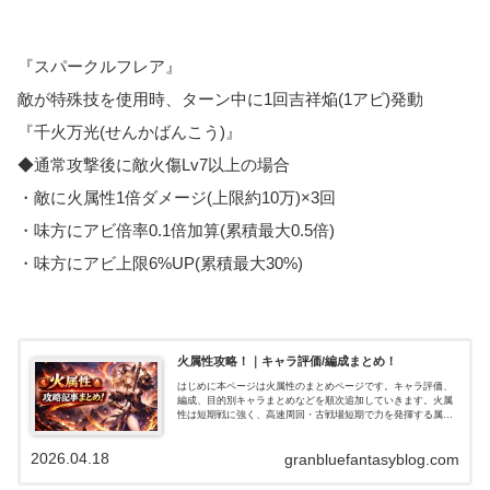
『スパークルフレア』
敵が特殊技を使用時、ターン中に1回吉祥焔(1アビ)発動
『千火万光(せんかばんこう)』
◆通常攻撃後に敵火傷Lv7以上の場合
・敵に火属性1倍ダメージ(上限約10万)×3回
・味方にアビ倍率0.1倍加算(累積最大0.5倍)
・味方にアビ上限6%UP(累積最大30%)
火属性攻略！｜キャラ評価/編成まとめ！
はじめに本ページは火属性のまとめページです。キャラ評価、
編成、目的別キャラまとめなどを順次追加していきます。火属
性は短期戦に強く、高速周回・古戦場短期で力を発揮する属性
です。一方で長期戦・高難度では工夫が必要でしたが、水着ア
トゥムやサンチラ…
2026.04.18
granbluefantasyblog.com