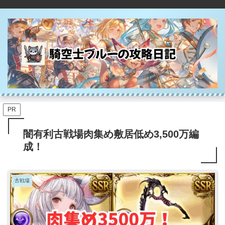
PR
闇有利古戦場肉集め敷居低め3,500万編
成！
古戦場