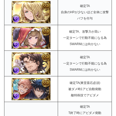
確定TA
自身のHPが少ないほど全体に攻撃
バフを付与
確定TA、攻撃力が高い
一定ターンで行動不能になる為
SWARMには向かない
確定TA
一定ターンで行動不能になる為
SWARMには向かない
確定TA(東堂葵石必須)
被ダメ時1アビ自動発動
敵特殊技でアビダメ
確定TA
T終了時にアビダメ発動