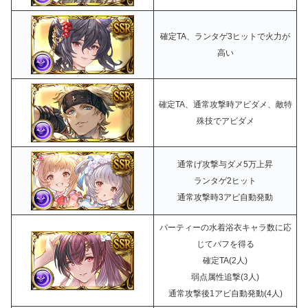
確定TA、ランタゲ3ヒットで火力が
高い
確定TA、通常攻撃時アビダメ、敵特
殊技でアビダメ
通常げ攻撃与ダメ5万上昇
ランタゲ2ヒット
通常攻撃時3アビ自動発動
パーティーの水着浴衣キャラ数に応
じてバフを得る
確定TA(2人)
弱点属性追撃(3人)
通常攻撃後1アビ自動発動(4人)