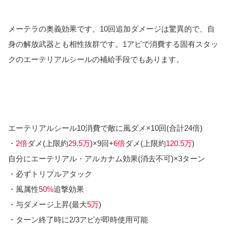
メーテラの奥義効果です。10回追加ダメージは驚異的で、自
身の解放武器とも相性抜群です。1アビで消費する固有スタッ
クのエーテリアルシールの補給手段でもあります。
エーテリアルシール10消費で敵に風ダメ×10回(合計24倍)
・
2倍
ダメ(上限約
29.5万
)×9回+
6倍
ダメ(上限約
120.5万
)
自分にエーテリアル・アルカナム効果(消去不可)×3ターン
・必ずトリプルアタック
・風属性
50%
追撃効果
・与ダメージ上昇(最大
5万
)
・ターン終了時に2/3アビが即時使用可能