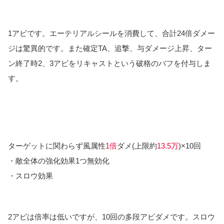
1アビです。エーテリアルシールを消費して、合計24倍ダメー
ジは驚異的です。また確定TA、追撃、与ダメージ上昇、ター
ン終了時2、3アビをリキャストという破格のバフを付与しま
す。
ターゲットに関わらず風属性
1倍
ダメ(上限約
13.5万
)×10回
・敵全体の強化効果1つ無効化
・スロウ効果
2アビは倍率は低いですが、10回の多段アビダメです。スロウ