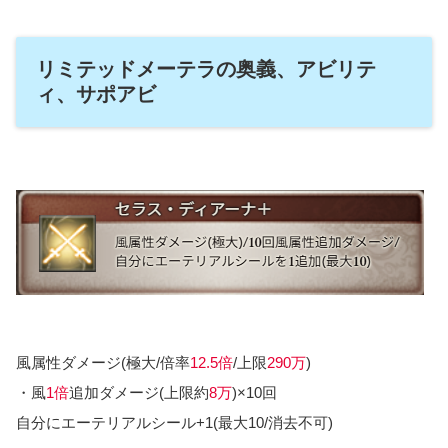
リミテッドメーテラの奥義、アビリテ
ィ、サポアビ
風属性ダメージ(極大/倍率
12.5倍
/上限
290万
)
・風
1倍
追加ダメージ(上限約
8万
)×10回
自分にエーテリアルシール+1(最大10/消去不可)