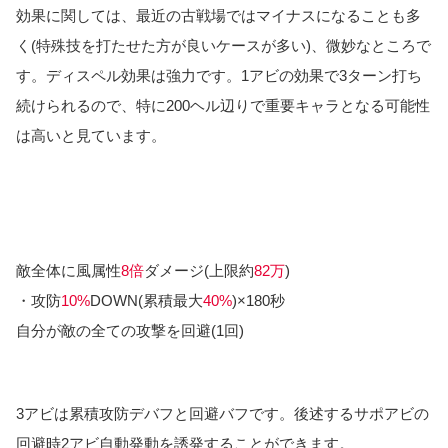
効果に関しては、最近の古戦場ではマイナスになることも多
く(特殊技を打たせた方が良いケースが多い)、微妙なところで
す。ディスペル効果は強力です。1アビの効果で3ターン打ち
続けられるので、特に200ヘル辺りで重要キャラとなる可能性
は高いと見ています。
敵全体に風属性
8倍
ダメージ(上限約
82万
)
・攻防
10%
DOWN(累積最大
40%
)×180秒
自分が敵の全ての攻撃を回避(1回)
3アビは累積攻防デバフと回避バフです。後述するサポアビの
回避時2アビ自動発動を誘発することができます。