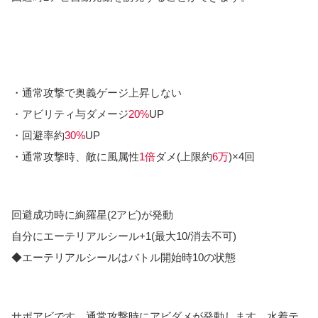
・通常攻撃で奥義ゲージ上昇しない
・アビリティ与ダメージ
20%
UP
・回避率約
30%
UP
・通常攻撃時、敵に風属性
1倍
ダメ(上限約
6万
)×4回
回避成功時に絢羅星(2アビ)が発動
自分にエーテリアルシール+1(最大10/消去不可)
◆エーテリアルシールはバトル開始時10の状態
サポアビです。通常攻撃時にアビダメが発動します。水着テ