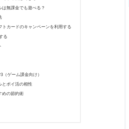
ルは無課金でも遊べる？
法
ppleギフトカードのキャンペーンを利用する
する
ト
P3（ゲーム課金向け）
ルとポイ活の相性
すめの節約術