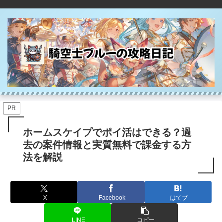
PR
ホームスケイプでポイ活はできる？過
去の案件情報と実質無料で課金する方
法を解説
X
Facebook
はてブ
LINE
コピー