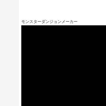
モンスターダンジョンメーカー
動
画
プ
レ
ー
ヤ
ー